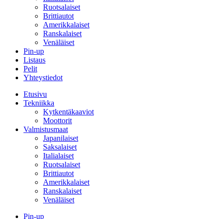
Ruotsalaiset
Brittiautot
Amerikkalaiset
Ranskalaiset
Venäläiset
Pin-up
Listaus
Pelit
Yhteystiedot
Etusivu
Tekniikka
Kytkentäkaaviot
Moottorit
Valmistusmaat
Japanilaiset
Saksalaiset
Italialaiset
Ruotsalaiset
Brittiautot
Amerikkalaiset
Ranskalaiset
Venäläiset
Pin-up