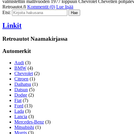
valmistettiin mallivuoden 1977 loppuun Chevrolet Chevellen pohjal
Retroautot.fi
Kommentit (0)
Lue lisää
Etsi:
Linkit
Retroautot Naamakirjassa
Automerkit
Audi
(3)
BMW
(4)
Chevrolet
(2)
Citroen
(1)
Daihatsu
(1)
Datsun
(5)
Dodge
(2)
Fiat
(7)
Ford
(13)
Lada
(3)
Lancia
(3)
Mercedes-Benz
(3)
Mitsubishi
(1)
Morris
(3)