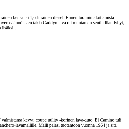
nen bensa tai 1,6-litrainen diesel. Ennen tuonnin aloittamista
toverosäännöksien takia Caddyn lava oli muutaman sentin liian lyhyt,
n lisäksi…
almistama kevyt, coupe utility -korinen lava-auto. El Camino tuli
chero-lavamallille. Malli palasi tuotantoon vuonna 1964 ja sitä