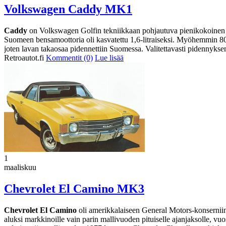
Volkswagen Caddy MK1
Caddy
on Volkswagen Golfin tekniikkaan pohjautuva pienikokoinen lav
Suomeen bensamoottoria oli kasvatettu 1,6-litraiseksi. Myöhemmin 80-l
joten lavan takaosaa pidennettiin Suomessa. Valitettavasti pidennyks
Retroautot.fi
Kommentit (0)
Lue lisää
1
maaliskuu
Chevrolet El Camino MK3
Chevrolet El Camino
oli amerikkalaiseen General Motors-konserniin
aluksi markkinoille vain parin mallivuoden pituiselle ajanjaksolle, 