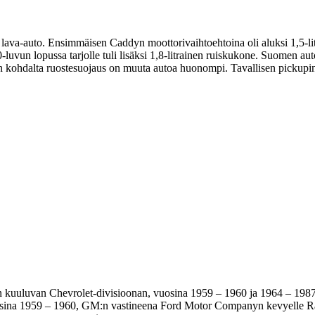
a-auto. Ensimmäisen Caddyn moottorivaihtoehtoina oli aluksi 1,5-litrai
uvun lopussa tarjolle tuli lisäksi 1,8-litrainen ruiskukone. Suomen au
en kohdalta ruostesuojaus on muuta autoa huonompi. Tavallisen pickupi
 kuuluvan Chevrolet-divisioonan, vuosina 1959 – 1960 ja 1964 – 1987 v
vuosina 1959 – 1960, GM:n vastineena Ford Motor Companyn kevyelle Ran