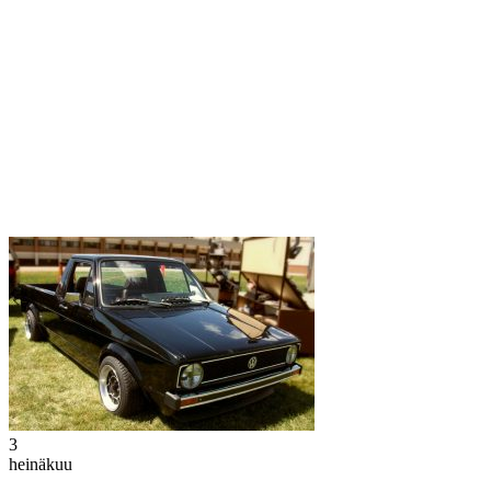
3
heinäkuu