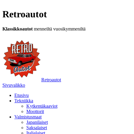
Retroautot
Klassikkoautot
menneiltä vuosikymmeniltä
Retroautot
Sivuvalikko
Etusivu
Tekniikka
Kytkentäkaaviot
Moottorit
Valmistusmaat
Japanilaiset
Saksalaiset
Italialaiset