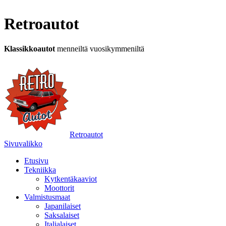
Retroautot
Klassikkoautot
menneiltä vuosikymmeniltä
Retroautot
Sivuvalikko
Etusivu
Tekniikka
Kytkentäkaaviot
Moottorit
Valmistusmaat
Japanilaiset
Saksalaiset
Italialaiset