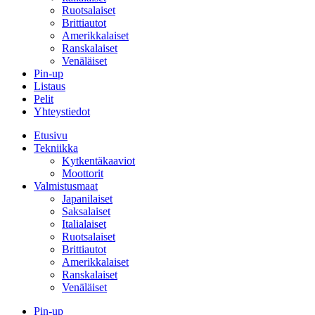
Ruotsalaiset
Brittiautot
Amerikkalaiset
Ranskalaiset
Venäläiset
Pin-up
Listaus
Pelit
Yhteystiedot
Etusivu
Tekniikka
Kytkentäkaaviot
Moottorit
Valmistusmaat
Japanilaiset
Saksalaiset
Italialaiset
Ruotsalaiset
Brittiautot
Amerikkalaiset
Ranskalaiset
Venäläiset
Pin-up