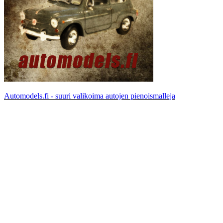
Automodels.fi - suuri valikoima autojen pienoismalleja