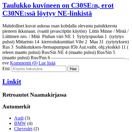
Taulukko kuvineen on C30SE:n, erot
C30NE:ssä löytyy NE-linkistä
Mahdolliset kuvat aukeaa osan kohdalla olevasta painikkeesta
pieneen ikkunaan. (vaatii javascriptin käytön) Liitin Minne / Mistä /
Liittimen nro. / Mitä Piuhan väri NE 1 Sytytyspuolan 1 (sytytys
pulssi) Mittaristo 14 kierroslukumittari Vihr 2 Maa 31 (sytytyksen)
Rus 3 Suihkutuksen-/bensapumpun 85b Aut.vaiht. ohj.yksikkö 11 (
releen maatto pulssi) Rus/Sin NE 4 (maatto pulssi) Rus/Sin 5
(maatto pulssi) Rus/Pun 6 ———————————————–…
eve
Kommentit (0)
Lue lisää
Etsi:
Linkit
Retroautot Naamakirjassa
Automerkit
Audi
(3)
BMW
(4)
Chevrolet
(2)