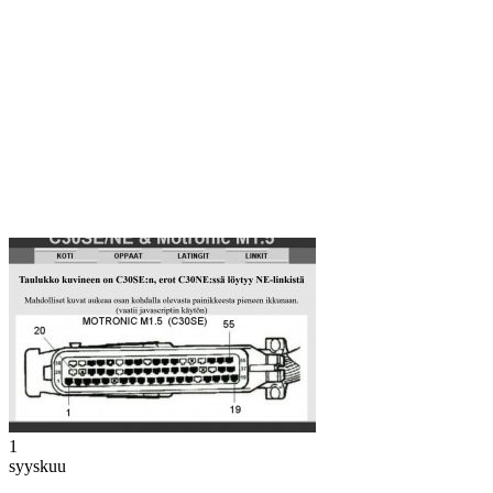
1
syyskuu