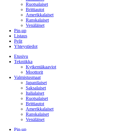
Ruotsalaiset
Brittiautot
Amerikkalaiset
Ranskalaiset
Venäläiset
Pin-up
Listaus
Pelit
Yhteystiedot
Etusivu
Tekniikka
Kytkentäkaaviot
Moottorit
Valmistusmaat
Japanilaiset
Saksalaiset
Italialaiset
Ruotsalaiset
Brittiautot
Amerikkalaiset
Ranskalaiset
Venäläiset
Pin-up