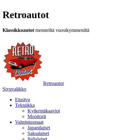
Retroautot
Klassikkoautot
menneiltä vuosikymmeniltä
Retroautot
Sivuvalikko
Etusivu
Tekniikka
Kytkentäkaaviot
Moottorit
Valmistusmaat
Japanilaiset
Saksalaiset
Italialaiset