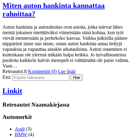
Miten auton hankinta kannattaa
rahoittaa?
Auton hankinta ja autorahoitus ovat asioita, jotka tulevat lähes
meistä jokaisen mietittäväksi viimeistään siinä kohtaa, kun työt
vievät mennessään ja perhekoko kasvaa. Vaikka julkisilla pääsee
näppärästi sinne sun tänne, oman auton hankinta antaa tiettyjä
vapauksia ja vapauttaa ainakin aikatauluista. Auton ostaminen ei
kuitenkaan ole yleensä mikään halpa keikka. Jo turvallisuutensa
puolesta kaikkein halvin menopeli ei välttämättä ole paras valinta.
Vaan…
Retroautot.fi
Kommentit (0)
Lue lisää
Etsi:
Linkit
Retroautot Naamakirjassa
Automerkit
Audi
(3)
BMW
(4)