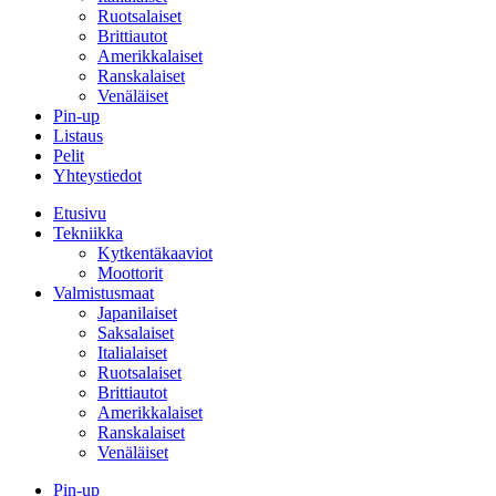
Ruotsalaiset
Brittiautot
Amerikkalaiset
Ranskalaiset
Venäläiset
Pin-up
Listaus
Pelit
Yhteystiedot
Etusivu
Tekniikka
Kytkentäkaaviot
Moottorit
Valmistusmaat
Japanilaiset
Saksalaiset
Italialaiset
Ruotsalaiset
Brittiautot
Amerikkalaiset
Ranskalaiset
Venäläiset
Pin-up