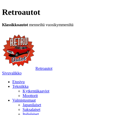
Retroautot
Klassikkoautot
menneiltä vuosikymmeniltä
Retroautot
Sivuvalikko
Etusivu
Tekniikka
Kytkentäkaaviot
Moottorit
Valmistusmaat
Japanilaiset
Saksalaiset
Italialaiset