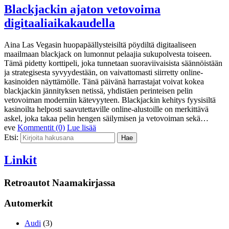
Blackjackin ajaton vetovoima
digitaaliaikakaudella
Aina Las Vegasin huopapäällysteisiltä pöydiltä digitaaliseen
maailmaan blackjack on lumonnut pelaajia sukupolvesta toiseen.
Tämä pidetty korttipeli, joka tunnetaan suoraviivaisista säännöistään
ja strategisesta syvyydestään, on vaivattomasti siirretty online-
kasinoiden näyttämölle. Tänä päivänä harrastajat voivat kokea
blackjackin jännityksen netissä, yhdistäen perinteisen pelin
vetovoiman moderniin kätevyyteen. Blackjackin kehitys fyysisiltä
kasinoilta helposti saavutettaville online-alustoille on merkittävä
askel, joka takaa pelin hengen säilymisen ja vetovoiman sekä…
eve
Kommentit (0)
Lue lisää
Etsi:
Linkit
Retroautot Naamakirjassa
Automerkit
Audi
(3)