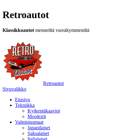
Retroautot
Klassikkoautot
menneiltä vuosikymmeniltä
Retroautot
Sivuvalikko
Etusivu
Tekniikka
Kytkentäkaaviot
Moottorit
Valmistusmaat
Japanilaiset
Saksalaiset
Italialaiset