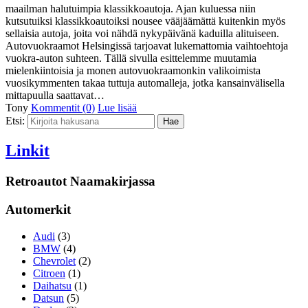
maailman halutuimpia klassikkoautoja. Ajan kuluessa niin
kutsutuiksi klassikkoautoiksi nousee vääjäämättä kuitenkin myös
sellaisia autoja, joita voi nähdä nykypäivänä kaduilla alituiseen.
Autovuokraamot Helsingissä tarjoavat lukemattomia vaihtoehtoja
vuokra-auton suhteen. Tällä sivulla esittelemme muutamia
mielenkiintoisia ja monen autovuokraamonkin valikoimista
vuosikymmenten takaa tuttuja automalleja, jotka kansainvälisella
mittapuulla saattavat…
Tony
Kommentit (0)
Lue lisää
Etsi:
Linkit
Retroautot Naamakirjassa
Automerkit
Audi
(3)
BMW
(4)
Chevrolet
(2)
Citroen
(1)
Daihatsu
(1)
Datsun
(5)