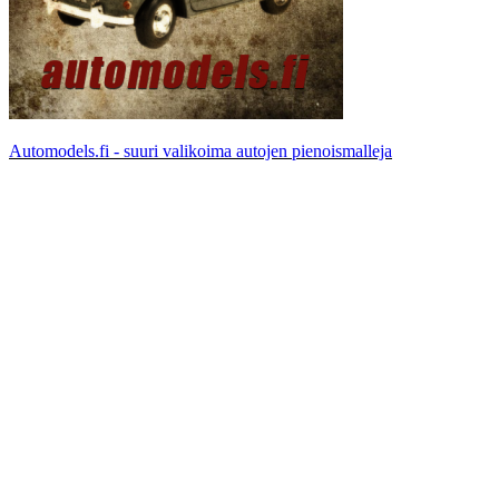
Automodels.fi - suuri valikoima autojen pienoismalleja