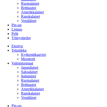
Ruotsalaiset
Brittiautot
Amerikkalaiset
Ranskalaiset
Venäläiset
Pin-up
Listaus
Pelit
Yhteystiedot
Etusivu
Tekniikka
Kytkentäkaaviot
Moottorit
Valmistusmaat
Japanilaiset
Saksalaiset
Italialaiset
Ruotsalaiset
Brittiautot
Amerikkalaiset
Ranskalaiset
Venäläiset
Pin-up