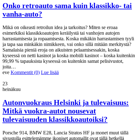
Onko retroauto sama kuin klassikko- tai
vanha-auto?
Mikä on oikeasti retroilun idea ja tarkoitus? Miten se eroaa
esimerkiksi klassikkoautojen keräilystä tai vanhojen autojen
harrastamisesta ja ropaamisesta. Koska mikäkin harrastamisen tyyli
ja tapa saa minkäkin nimikkeen, vai onko sillä mitään merkitystä?
Samalaisia pieniä eroja on aikuisten pelaamisessakin, koska
kyseessä on netti kasinot ja koska mobiili kasinot – koska kuitenkin
99,99 % tapauksista kyseessä on kuitenkin samat pelisivustot,
joita…
eve
Kommentit (0)
Lue lisää
23
heinäkuu
Autonvuokraus Helsinki ja tulevaisuus:
Mitkä vuokra-autot nousevat
tulevaisuuden klassikkoautoiksi?
Porsche 914, BMW E28, Lancia Stratos HF ja monet muut tällä
sivustolla esittelemämme ikoniset automallit ovat tällä hetkellä