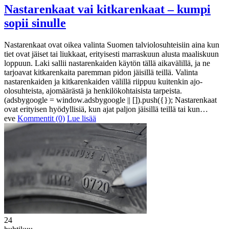
Nastarenkaat vai kitkarenkaat – kumpi
sopii sinulle
Nastarenkaat ovat oikea valinta Suomen talviolosuhteisiin aina kun
tiet ovat jäiset tai liukkaat, erityisesti marraskuun alusta maaliskuun
loppuun. Laki sallii nastarenkaiden käytön tällä aikavälillä, ja ne
tarjoavat kitkarenkaita paremman pidon jäisillä teillä. Valinta
nastarenkaiden ja kitkarenkaiden välillä riippuu kuitenkin ajo-
olosuhteista, ajomäärästä ja henkilökohtaisista tarpeista.
(adsbygoogle = window.adsbygoogle || []).push({}); Nastarenkaat
ovat erityisen hyödyllisiä, kun ajat paljon jäisillä teillä tai kun…
eve
Kommentit (0)
Lue lisää
24