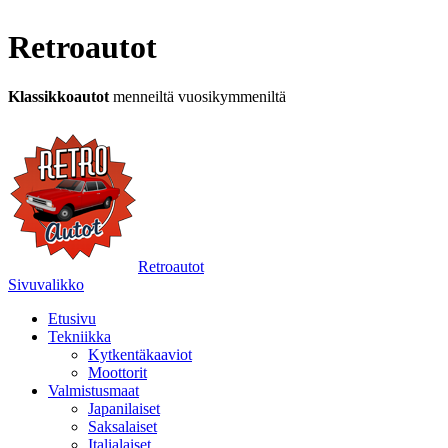
Retroautot
Klassikkoautot
menneiltä vuosikymmeniltä
Retroautot
Sivuvalikko
Etusivu
Tekniikka
Kytkentäkaaviot
Moottorit
Valmistusmaat
Japanilaiset
Saksalaiset
Italialaiset