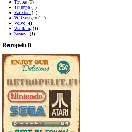
Toyota
(9)
Triumph
(1)
Vauxhall
(2)
Volkswagen
(11)
Volvo
(4)
Wartburg
(1)
Zastava
(1)
Retropelit.fi