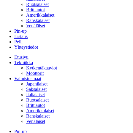
Ruotsalaiset
Brittiautot
Amerikkalaiset
Ranskalaiset
Venäläiset
Pin-up
Listaus
Pelit
Yhteystiedot
Etusivu
Tekniikka
Kytkentäkaaviot
Moottorit
Valmistusmaat
Japanilaiset
Saksalaiset
Italialaiset
Ruotsalaiset
Brittiautot
Amerikkalaiset
Ranskalaiset
Venäläiset
Pin-up