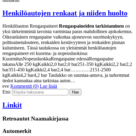
huhtikuu
Henkilöautojen renkaat ja niiden huolto
Henkilöauton Rengaspaineet
Rengaspaineiden tarkistaminen
on
yksi tärkeimmistä tavoista varmistaa paras mahdollinen ajokokemus.
Oikeanlainen rengaspaine vaikuttaa ajoneuvon suorituskykyyn,
polttoainetalouteen, renkaiden kestävyyteen ja renkaiden pinnan
kulumiseen. Tässä taulukossa on yleisimmät henkilöautojen
rengaspaineet eri kuorma- ja nopeusluokissa:
KuormitusNopeusluokkaRengaspaine edessäRengaspaine
takanaAlle 250 kgKaikki2,0 bar2,0 bar251-350 kgKaikki2,2 bar2,2
bar351-450 kgKaikki2,4 bar2,4 bar…………2151-2500
kgKaikki4,2 bar4,2 bar Taulukko on suuntaa-antava, ja tarkemmat
tiedot kannattaa aina tarkistaa auton…
eve
Kommentit (0)
Lue lisää
Etsi:
Linkit
Retroautot Naamakirjassa
Automerkit