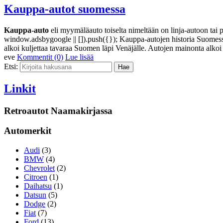
Kauppa-autot suomessa
Kauppa-auto
eli myymäläauto toiselta nimeltään on linja-autoon tai p
window.adsbygoogle || []).push({}); Kauppa-autojen historia Suomessa 
alkoi kuljettaa tavaraa Suomen läpi Venäjälle. Autojen mainonta alk
eve
Kommentit (0)
Lue lisää
Etsi:
Linkit
Retroautot Naamakirjassa
Automerkit
Audi
(3)
BMW
(4)
Chevrolet
(2)
Citroen
(1)
Daihatsu
(1)
Datsun
(5)
Dodge
(2)
Fiat
(7)
Ford
(13)