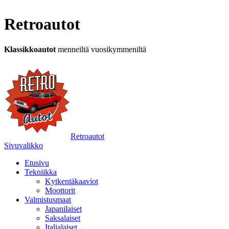
Retroautot
Klassikkoautot
menneiltä vuosikymmeniltä
Retroautot
Sivuvalikko
Etusivu
Tekniikka
Kytkentäkaaviot
Moottorit
Valmistusmaat
Japanilaiset
Saksalaiset
Italialaiset