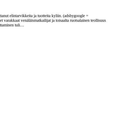
anut elintarvikkeita ja tuotteita kyliin. (adsbygoogle =
arakkaat venäläismatkailijat ja toisaalta ruotsalainen teollisuus
ettaminen tuli…