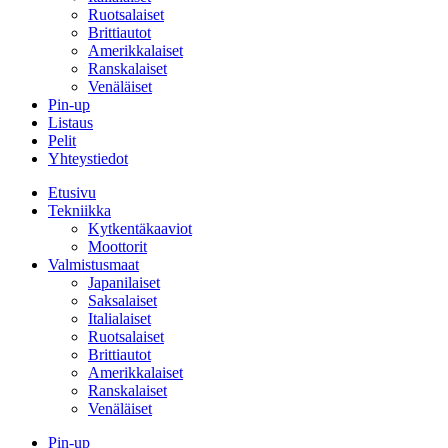
Ruotsalaiset
Brittiautot
Amerikkalaiset
Ranskalaiset
Venäläiset
Pin-up
Listaus
Pelit
Yhteystiedot
Etusivu
Tekniikka
Kytkentäkaaviot
Moottorit
Valmistusmaat
Japanilaiset
Saksalaiset
Italialaiset
Ruotsalaiset
Brittiautot
Amerikkalaiset
Ranskalaiset
Venäläiset
Pin-up