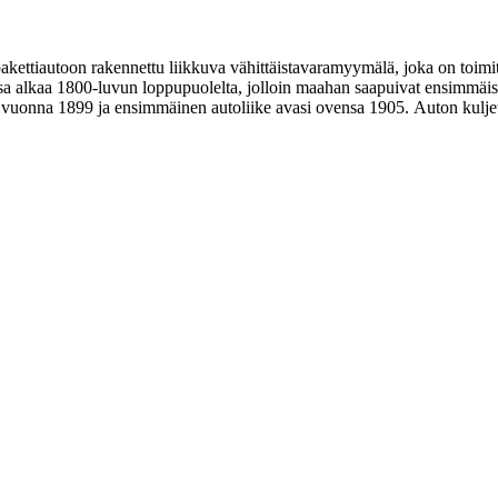
akettiautoon rakennettu liikkuva vähittäistavaramyymälä, joka on toimitt
alkaa 1800-luvun loppupuolelta, jolloin maahan saapuivat ensimmäiset v
oi vuonna 1899 ja ensimmäinen autoliike avasi ovensa 1905. Auton kulj