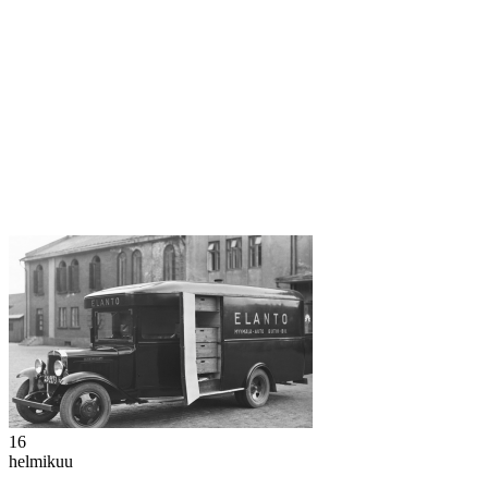
16
helmikuu