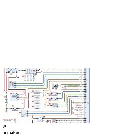
29
heinäkuu