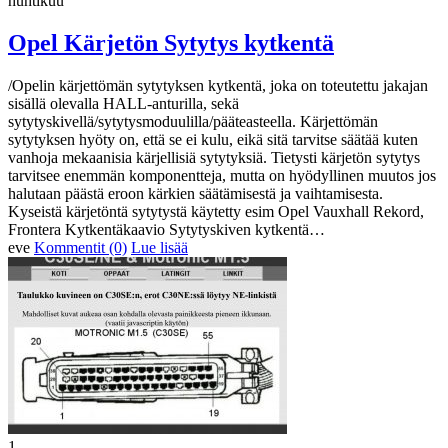
huhtikuu
Opel Kärjetön Sytytys kytkentä
/Opelin kärjettömän sytytyksen kytkentä, joka on toteutettu jakajan
sisällä olevalla HALL-anturilla, sekä
sytytyskivellä/sytytysmoduulilla/pääteasteella. Kärjettömän
sytytyksen hyöty on, että se ei kulu, eikä sitä tarvitse säätää kuten
vanhoja mekaanisia kärjellisiä sytytyksiä. Tietysti kärjetön sytytys
tarvitsee enemmän komponentteja, mutta on hyödyllinen muutos jos
halutaan päästä eroon kärkien säätämisestä ja vaihtamisesta.
Kyseistä kärjetöntä sytytystä käytetty esim Opel Vauxhall Rekord,
Frontera Kytkentäkaavio Sytytyskiven kytkentä…
eve
Kommentit (0)
Lue lisää
1