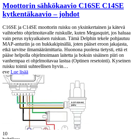
Moottorin sähkökaavio C16SE C14SE
kytkentäkaavio – johdot
C16SE ja C14SE moottorin ruisku on yksinkertainen ja kätevä
vaihtoehto ohjelmoitavalle ruiskulle, kuten Megasquirt, jos haluaa
vain perus nykyaikaisen ruiskun. Tämä Delphin tekele pohjautuu
MAP-anturiin ja on hukkakipinällä, joten pääset eroon jakajasta,
etkä tarvitse ilmamäärämittaria. Huonona puolena tietysti, että et
pääse helpolla ohjelmoimaan laitetta ja boksin sisäinen piiri on
vanhempaa ei ohjelmoitavaa lastua (Optinen resetointi). Kyseinen
ruisku toimii suhteellisen hyvin…
eve
Lue lisää
10