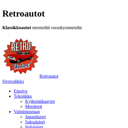
Retroautot
Klassikkoautot
menneiltä vuosikymmeniltä
Retroautot
Sivuvalikko
Etusivu
Tekniikka
Kytkentäkaaviot
Moottorit
Valmistusmaat
Japanilaiset
Saksalaiset
Italialaiset