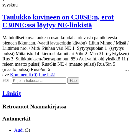
syyskuu
Taulukko kuvineen on C30SE:n, erot
C30NE:ssä löytyy NE-linkistä
Mahdolliset kuvat aukeaa osan kohdalla olevasta painikkeesta
pieneen ikkunaan. (vaatii javascriptin käytön) Liitin Minne / Mistä /
Liittimen nro. / Mitä Piuhan väri NE 1 Sytytyspuolan 1 (sytytys
pulssi) Mittaristo 14 kierroslukumittari Vihr 2 Maa 31 (sytytyksen)
Rus 3 Suihkutuksen-/bensapumpun 85b Aut.vaiht. ohj.yksikkö 11 (
releen maatto pulssi) Rus/Sin NE 4 (maatto pulssi) Rus/Sin 5
(maatto pulssi) Rus/Pun 6 ———————————————–…
eve
Kommentit (0)
Lue lisää
Etsi:
Linkit
Retroautot Naamakirjassa
Automerkit
Audi
(3)