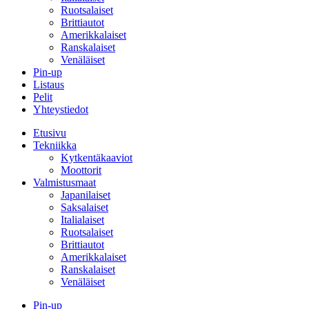
Ruotsalaiset
Brittiautot
Amerikkalaiset
Ranskalaiset
Venäläiset
Pin-up
Listaus
Pelit
Yhteystiedot
Etusivu
Tekniikka
Kytkentäkaaviot
Moottorit
Valmistusmaat
Japanilaiset
Saksalaiset
Italialaiset
Ruotsalaiset
Brittiautot
Amerikkalaiset
Ranskalaiset
Venäläiset
Pin-up