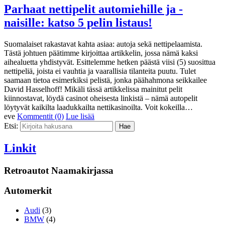
Parhaat nettipelit automiehille ja -
naisille: katso 5 pelin listaus!
Suomalaiset rakastavat kahta asiaa: autoja sekä nettipelaamista.
Tästä johtuen päätimme kirjoittaa artikkelin, jossa nämä kaksi
aihealuetta yhdistyvät. Esittelemme hetken päästä viisi (5) suosittua
nettipeliä, joista ei vauhtia ja vaarallisia tilanteita puutu. Tulet
saamaan tietoa esimerkiksi pelistä, jonka päähahmona seikkailee
David Hasselhoff! Mikäli tässä artikkelissa mainitut pelit
kiinnostavat, löydä casinot oheisesta linkistä – nämä autopelit
löytyvät kaikilta laadukkailta nettikasinoilta. Voit kokeilla…
eve
Kommentit (0)
Lue lisää
Etsi:
Linkit
Retroautot Naamakirjassa
Automerkit
Audi
(3)
BMW
(4)