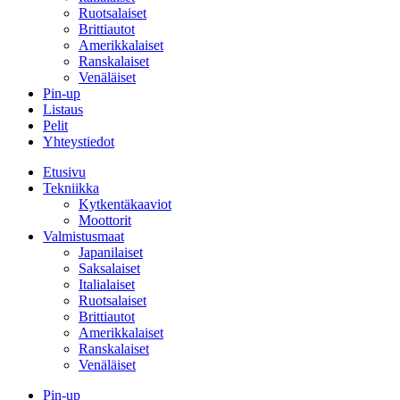
Ruotsalaiset
Brittiautot
Amerikkalaiset
Ranskalaiset
Venäläiset
Pin-up
Listaus
Pelit
Yhteystiedot
Etusivu
Tekniikka
Kytkentäkaaviot
Moottorit
Valmistusmaat
Japanilaiset
Saksalaiset
Italialaiset
Ruotsalaiset
Brittiautot
Amerikkalaiset
Ranskalaiset
Venäläiset
Pin-up