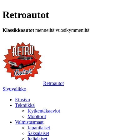
Retroautot
Klassikkoautot
menneiltä vuosikymmeniltä
Retroautot
Sivuvalikko
Etusivu
Tekniikka
Kytkentäkaaviot
Moottorit
Valmistusmaat
Japanilaiset
Saksalaiset
Italialaiset