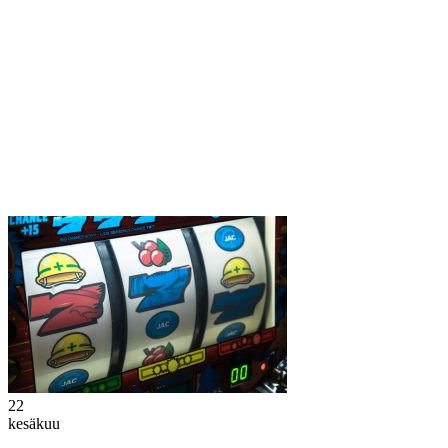
22
kesäkuu