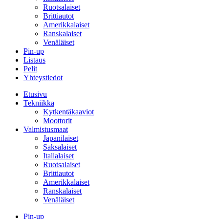
Ruotsalaiset
Brittiautot
Amerikkalaiset
Ranskalaiset
Venäläiset
Pin-up
Listaus
Pelit
Yhteystiedot
Etusivu
Tekniikka
Kytkentäkaaviot
Moottorit
Valmistusmaat
Japanilaiset
Saksalaiset
Italialaiset
Ruotsalaiset
Brittiautot
Amerikkalaiset
Ranskalaiset
Venäläiset
Pin-up