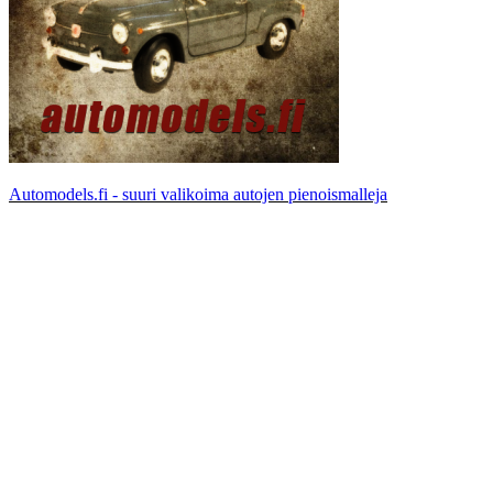
Automodels.fi - suuri valikoima autojen pienoismalleja