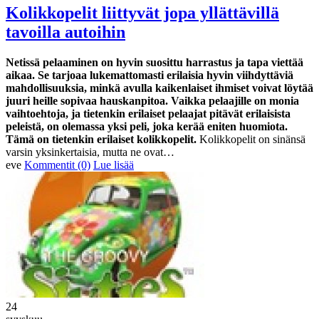
Kolikkopelit liittyvät jopa yllättävillä
tavoilla autoihin
Netissä pelaaminen on hyvin suosittu harrastus ja tapa viettää
aikaa. Se tarjoaa lukemattomasti erilaisia hyvin viihdyttäviä
mahdollisuuksia, minkä avulla kaikenlaiset ihmiset voivat löytää
juuri heille sopivaa hauskanpitoa. Vaikka pelaajille on monia
vaihtoehtoja, ja tietenkin erilaiset pelaajat pitävät erilaisista
peleistä, on olemassa yksi peli, joka kerää eniten huomiota.
Tämä on tietenkin erilaiset kolikkopelit.
Kolikkopelit on sinänsä
varsin yksinkertaisia, mutta ne ovat…
eve
Kommentit (0)
Lue lisää
24