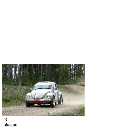
23
lokakuu