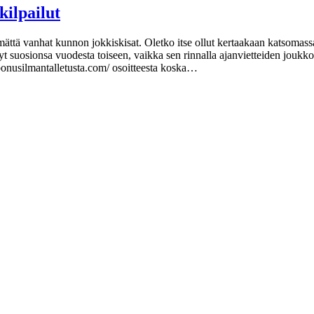
kilpailut
ttämättä vanhat kunnon jokkiskisat. Oletko itse ollut kertaakaan katsomas
änyt suosionsa vuodesta toiseen, vaikka sen rinnalla ajanvietteiden joukkoo
.bonusilmantalletusta.com/ osoitteesta koska…