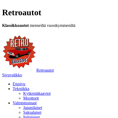
Retroautot
Klassikkoautot
menneiltä vuosikymmeniltä
Retroautot
Sivuvalikko
Etusivu
Tekniikka
Kytkentäkaaviot
Moottorit
Valmistusmaat
Japanilaiset
Saksalaiset
Italialaiset