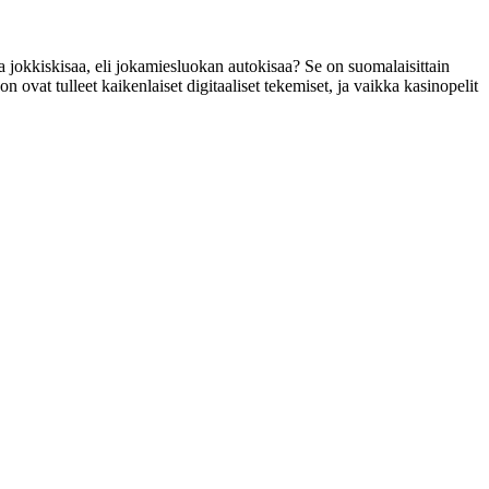
sa jokkiskisaa, eli jokamiesluokan autokisaa? Se on suomalaisittain
n ovat tulleet kaikenlaiset digitaaliset tekemiset, ja vaikka kasinopelit