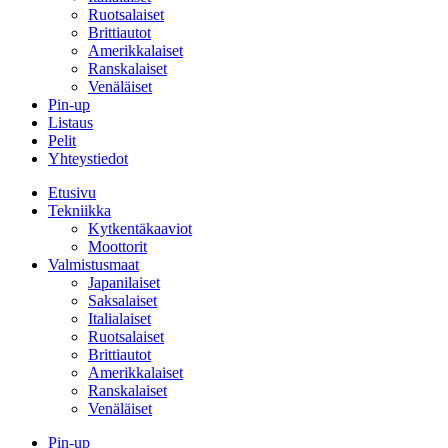
Ruotsalaiset
Brittiautot
Amerikkalaiset
Ranskalaiset
Venäläiset
Pin-up
Listaus
Pelit
Yhteystiedot
Etusivu
Tekniikka
Kytkentäkaaviot
Moottorit
Valmistusmaat
Japanilaiset
Saksalaiset
Italialaiset
Ruotsalaiset
Brittiautot
Amerikkalaiset
Ranskalaiset
Venäläiset
Pin-up