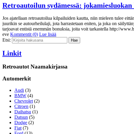
Retroautoilun sydämessä: jokamiesluokan 
Jos ajatellaan retroautoilua kilpailuiden kautta, niin mieleen tulee ei
juurikin se autourheilulaji, jota harrastetaan eniten, ja joka on säilytt
tarjoavat entistä enemmän bonuksia, joita voit tarkastella http://www
eve
Kommentit (0)
Lue lisää
Etsi:
Linkit
Retroautot Naamakirjassa
Automerkit
Audi
(3)
BMW
(4)
Chevrolet
(2)
Citroen
(1)
Daihatsu
(1)
Datsun
(5)
Dodge
(2)
Fiat
(7)
Ford
(13)