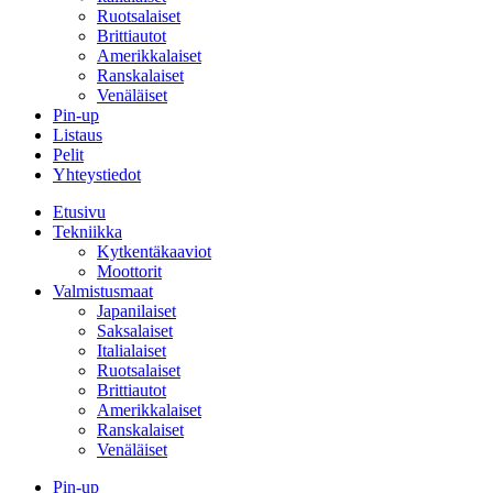
Ruotsalaiset
Brittiautot
Amerikkalaiset
Ranskalaiset
Venäläiset
Pin-up
Listaus
Pelit
Yhteystiedot
Etusivu
Tekniikka
Kytkentäkaaviot
Moottorit
Valmistusmaat
Japanilaiset
Saksalaiset
Italialaiset
Ruotsalaiset
Brittiautot
Amerikkalaiset
Ranskalaiset
Venäläiset
Pin-up