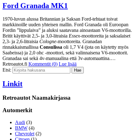
Ford Granada MK1
1970-luvun alussa Britannian ja Saksan Ford-tehtaat toivat
markkinoille uuden yhteisen mallin. Ford Granada oli Euroopan
Fordin ”lippulaiva” ja aluksi saatavana ainoastaan V6-moottorilla.
Britit käyttivät 2,5- ja 3,0-litraisia
Essex
-moottoreita ja saksalaiset
2,3- ja 2,6-litraisia
Cologne
-moottoreita. Granadan
rinnakkaismallissa
Consulissa
oli 1,7 V4 (jota on käytetty myös
Saabeissa) ja 2,0 ohc -moottori, sekä valinnaisena V6-moottorit.
Granadaa sai sekä 4v-manuaalina että 3v-automaattina.…
Retroautot.fi
Kommentit (0)
Lue lisää
Etsi:
Linkit
Retroautot Naamakirjassa
Automerkit
Audi
(3)
BMW
(4)
Chevrolet
(2)
Citroen
(1)