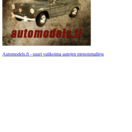
Automodels.fi - suuri valikoima autojen pienoismalleja