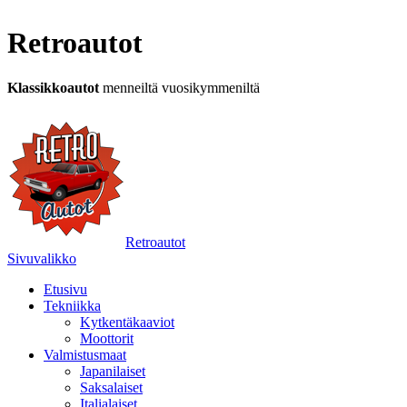
Retroautot
Klassikkoautot
menneiltä vuosikymmeniltä
Retroautot
Sivuvalikko
Etusivu
Tekniikka
Kytkentäkaaviot
Moottorit
Valmistusmaat
Japanilaiset
Saksalaiset
Italialaiset