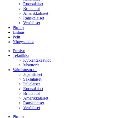
Ruotsalaiset
Brittiautot
Amerikkalaiset
Ranskalaiset
Venäläiset
Pin-up
Listaus
Pelit
Yhteystiedot
Etusivu
Tekniikka
Kytkentäkaaviot
Moottorit
Valmistusmaat
Japanilaiset
Saksalaiset
Italialaiset
Ruotsalaiset
Brittiautot
Amerikkalaiset
Ranskalaiset
Venäläiset
Pin-up