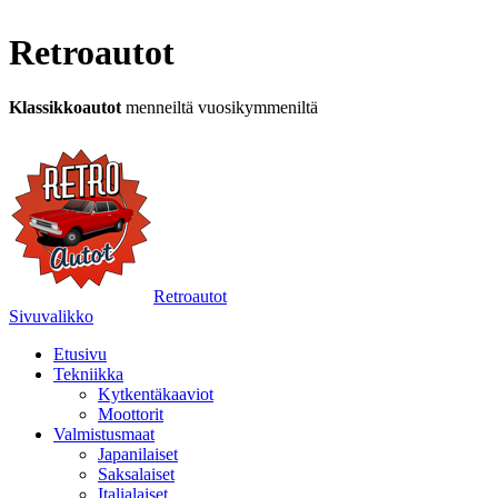
Retroautot
Klassikkoautot
menneiltä vuosikymmeniltä
Retroautot
Sivuvalikko
Etusivu
Tekniikka
Kytkentäkaaviot
Moottorit
Valmistusmaat
Japanilaiset
Saksalaiset
Italialaiset