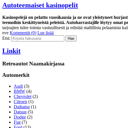
Autoteemaiset kasinopelit
Kasinopelejä on pelattu vuosikausia ja ne ovat yleistyneet hurj
teemoihin keskittyneistä peleistä. Autoharrastajille löytyy omat 
tarjoajien tulee toimia vastuullisesti ja edistää maltillista pelaamista 
eve
Kommentit (0)
Lue lisää
Etsi:
Linkit
Retroautot Naamakirjassa
Automerkit
Audi
(3)
BMW
(4)
Chevrolet
(2)
Citroen
(1)
Daihatsu
(1)
Datsun
(5)
Dodge
(2)
Fiat
(7)
Ford
(13)