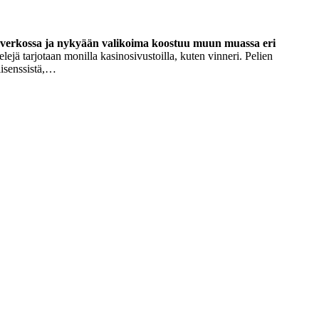
nut verkossa ja nykyään valikoima koostuu muun muassa eri
lejä tarjotaan monilla kasinosivustoilla, kuten vinneri. Pelien
ilisenssistä,…