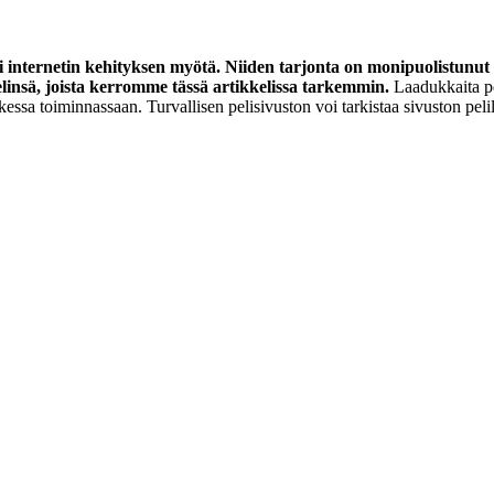
asti internetin kehityksen myötä. Niiden tarjonta on monipuolistu
pelinsä, joista kerromme tässä artikkelissa tarkemmin.
Laadukkaita pe
kaikessa toiminnassaan. Turvallisen pelisivuston voi tarkistaa sivuston pel