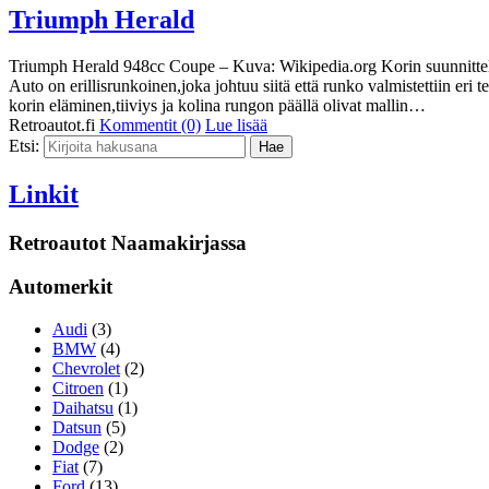
Triumph Herald
Triumph Herald 948cc Coupe – Kuva: Wikipedia.org Korin suunnitteli it
Auto on erillisrunkoinen,joka johtuu siitä että runko valmistettiin eri
korin eläminen,tiiviys ja kolina rungon päällä olivat mallin…
Retroautot.fi
Kommentit (0)
Lue lisää
Etsi:
Linkit
Retroautot Naamakirjassa
Automerkit
Audi
(3)
BMW
(4)
Chevrolet
(2)
Citroen
(1)
Daihatsu
(1)
Datsun
(5)
Dodge
(2)
Fiat
(7)
Ford
(13)