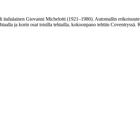
alialainen Giovanni Michelotti (1921–1980). Automallin erikoisuutena o
 tehtaalla ja korin osat toisilla tehtailla, kokoonpano tehtiin Coventrys