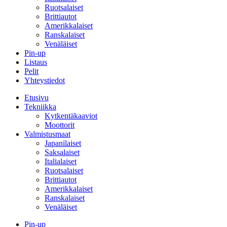
Ruotsalaiset
Brittiautot
Amerikkalaiset
Ranskalaiset
Venäläiset
Pin-up
Listaus
Pelit
Yhteystiedot
Etusivu
Tekniikka
Kytkentäkaaviot
Moottorit
Valmistusmaat
Japanilaiset
Saksalaiset
Italialaiset
Ruotsalaiset
Brittiautot
Amerikkalaiset
Ranskalaiset
Venäläiset
Pin-up