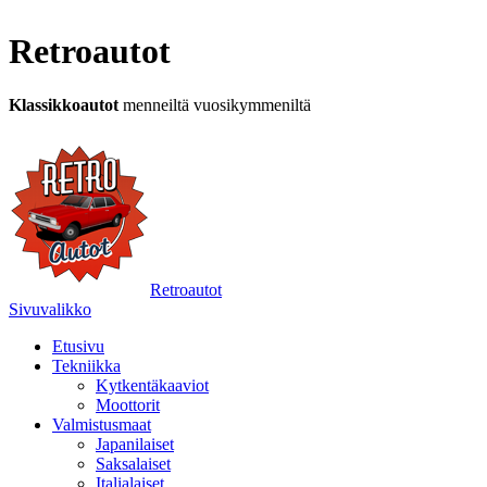
Retroautot
Klassikkoautot
menneiltä vuosikymmeniltä
Retroautot
Sivuvalikko
Etusivu
Tekniikka
Kytkentäkaaviot
Moottorit
Valmistusmaat
Japanilaiset
Saksalaiset
Italialaiset