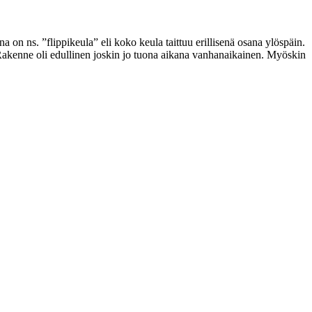
n ns. ”flippikeula” eli koko keula taittuu erillisenä osana ylöspäin.
sä. Rakenne oli edullinen joskin jo tuona aikana vanhanaikainen. Myöskin