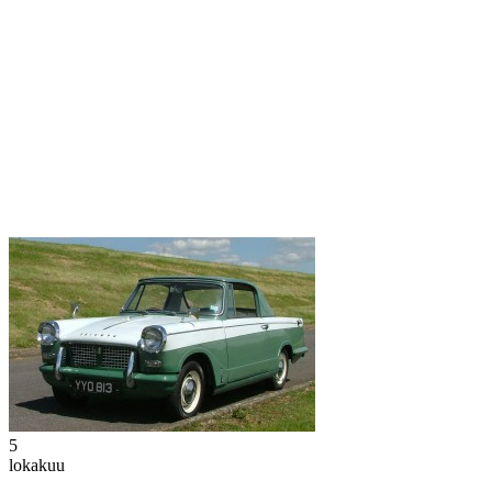
5
lokakuu