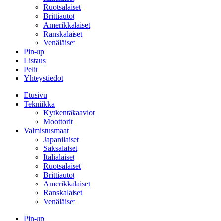
Ruotsalaiset
Brittiautot
Amerikkalaiset
Ranskalaiset
Venäläiset
Pin-up
Listaus
Pelit
Yhteystiedot
Etusivu
Tekniikka
Kytkentäkaaviot
Moottorit
Valmistusmaat
Japanilaiset
Saksalaiset
Italialaiset
Ruotsalaiset
Brittiautot
Amerikkalaiset
Ranskalaiset
Venäläiset
Pin-up