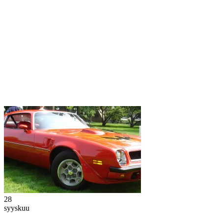
28
syyskuu