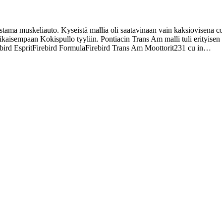
ama muskeliauto. Kyseistä mallia oli saatavinaan vain kaksiovisena c
 aikaisempaan Kokispullo tyyliin. Pontiacin Trans Am malli tuli erityis
Firebird EspritFirebird FormulaFirebird Trans Am Moottorit231 cu in…