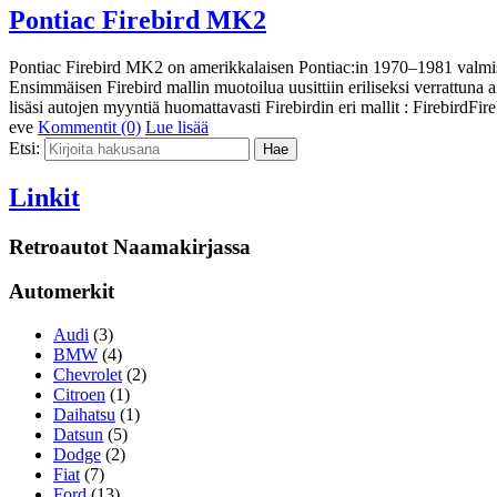
Pontiac Firebird MK2
Pontiac Firebird MK2 on amerikkalaisen Pontiac:in 1970–1981 valmist
Ensimmäisen Firebird mallin muotoilua uusittiin eriliseksi verrattuna
lisäsi autojen myyntiä huomattavasti Firebirdin eri mallit : Firebird
eve
Kommentit (0)
Lue lisää
Etsi:
Linkit
Retroautot Naamakirjassa
Automerkit
Audi
(3)
BMW
(4)
Chevrolet
(2)
Citroen
(1)
Daihatsu
(1)
Datsun
(5)
Dodge
(2)
Fiat
(7)
Ford
(13)