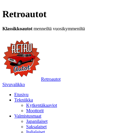
Retroautot
Klassikkoautot
menneiltä vuosikymmeniltä
Retroautot
Sivuvalikko
Etusivu
Tekniikka
Kytkentäkaaviot
Moottorit
Valmistusmaat
Japanilaiset
Saksalaiset
Italialaiset