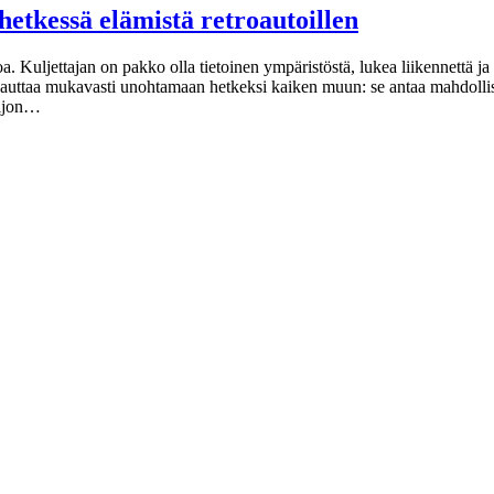
hetkessä elämistä retroautoillen
loa. Kuljettajan on pakko olla tietoinen ympäristöstä, lukea liikennettä
olo auttaa mukavasti unohtamaan hetkeksi kaiken muun: se antaa mahdollis
aljon…