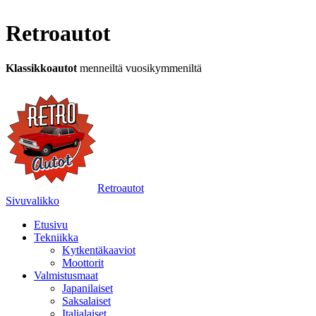
Retroautot
Klassikkoautot
menneiltä vuosikymmeniltä
Retroautot
Sivuvalikko
Etusivu
Tekniikka
Kytkentäkaaviot
Moottorit
Valmistusmaat
Japanilaiset
Saksalaiset
Italialaiset