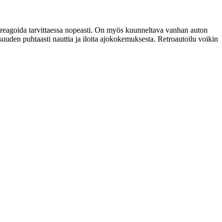
 ja reagoida tarvittaessa nopeasti. On myös kuunneltava vanhan auton
uuden puhtaasti nauttia ja iloita ajokokemuksesta. Retroautoilu voikin