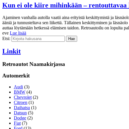
Kun ei ole kiire mihinkään – rentouttavaa 
Ajaminen vanhalla autolla vaatii aina erityistä keskittymistä ja läsnäo
ääniä ja tunnusteltava sen liikettä. Tällainen keskittyminen ja läsnä
auttaa löytämään hetkessä elämisen taidon. Retroautoilu on lopulta p
eve
Lue lisää
Etsi:
Linkit
Retroautot Naamakirjassa
Automerkit
Audi
(3)
BMW
(4)
Chevrolet
(2)
Citroen
(1)
Daihatsu
(1)
Datsun
(5)
Dodge
(2)
Fiat
(7)
Ford
(13)