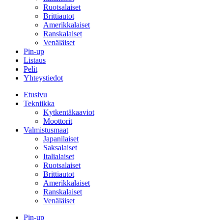
Ruotsalaiset
Brittiautot
Amerikkalaiset
Ranskalaiset
Venäläiset
Pin-up
Listaus
Pelit
Yhteystiedot
Etusivu
Tekniikka
Kytkentäkaaviot
Moottorit
Valmistusmaat
Japanilaiset
Saksalaiset
Italialaiset
Ruotsalaiset
Brittiautot
Amerikkalaiset
Ranskalaiset
Venäläiset
Pin-up