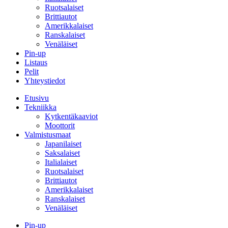
Ruotsalaiset
Brittiautot
Amerikkalaiset
Ranskalaiset
Venäläiset
Pin-up
Listaus
Pelit
Yhteystiedot
Etusivu
Tekniikka
Kytkentäkaaviot
Moottorit
Valmistusmaat
Japanilaiset
Saksalaiset
Italialaiset
Ruotsalaiset
Brittiautot
Amerikkalaiset
Ranskalaiset
Venäläiset
Pin-up