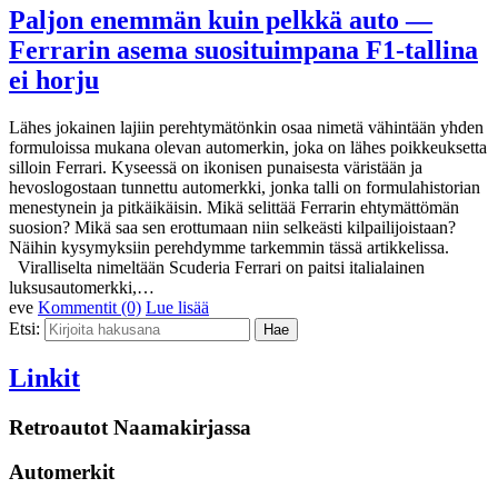
Paljon enemmän kuin pelkkä auto —
Ferrarin asema suosituimpana F1-tallina
ei horju
Lähes jokainen lajiin perehtymätönkin osaa nimetä vähintään yhden
formuloissa mukana olevan automerkin, joka on lähes poikkeuksetta
silloin Ferrari. Kyseessä on ikonisen punaisesta väristään ja
hevoslogostaan tunnettu automerkki, jonka talli on formulahistorian
menestynein ja pitkäikäisin. Mikä selittää Ferrarin ehtymättömän
suosion? Mikä saa sen erottumaan niin selkeästi kilpailijoistaan?
Näihin kysymyksiin perehdymme tarkemmin tässä artikkelissa.
Viralliselta nimeltään Scuderia Ferrari on paitsi italialainen
luksusautomerkki,…
eve
Kommentit (0)
Lue lisää
Etsi:
Linkit
Retroautot Naamakirjassa
Automerkit