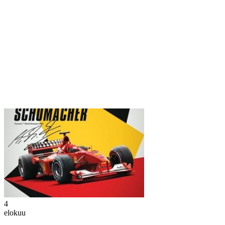
4
elokuu