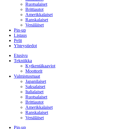
Ruotsalaiset
Brittiautot
Amerikkalaiset
Ranskalaiset
Venäläiset
Pin-up
Listaus
Pelit
Yhteystiedot
Etusivu
Tekniikka
Kytkentäkaaviot
Moottorit
Valmistusmaat
Japanilaiset
Saksalaiset
Italialaiset
Ruotsalaiset
Brittiautot
Amerikkalaiset
Ranskalaiset
Venäläiset
Pin-up