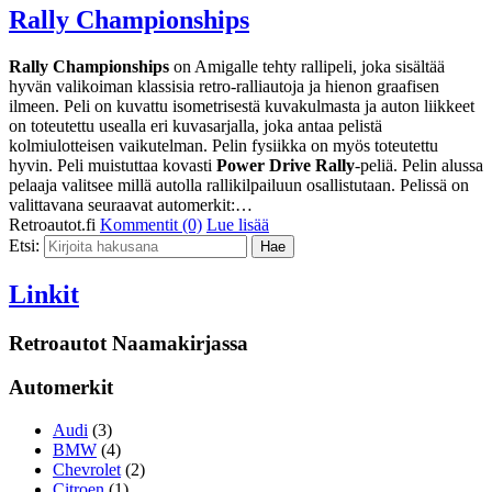
Rally Championships
Rally Championships
on Amigalle tehty rallipeli, joka sisältää
hyvän valikoiman klassisia retro-ralliautoja ja hienon graafisen
ilmeen. Peli on kuvattu isometrisestä kuvakulmasta ja auton liikkeet
on toteutettu usealla eri kuvasarjalla, joka antaa pelistä
kolmiulotteisen vaikutelman. Pelin fysiikka on myös toteutettu
hyvin. Peli muistuttaa kovasti
Power Drive Rally
-peliä. Pelin alussa
pelaaja valitsee millä autolla rallikilpailuun osallistutaan. Pelissä on
valittavana seuraavat automerkit:…
Retroautot.fi
Kommentit (0)
Lue lisää
Etsi:
Linkit
Retroautot Naamakirjassa
Automerkit
Audi
(3)
BMW
(4)
Chevrolet
(2)
Citroen
(1)