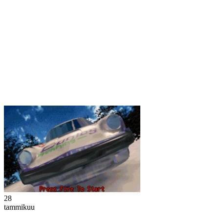
28
tammikuu