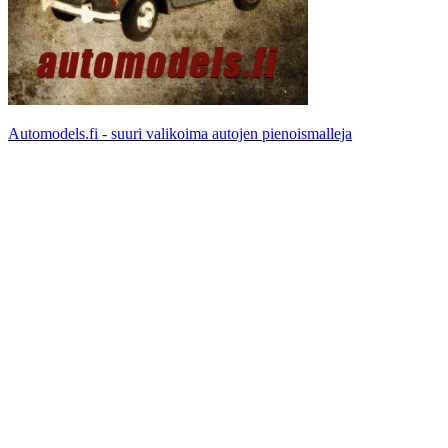
Automodels.fi - suuri valikoima autojen pienoismalleja