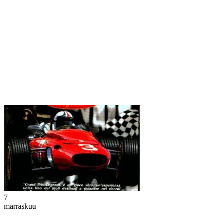
7
marraskuu