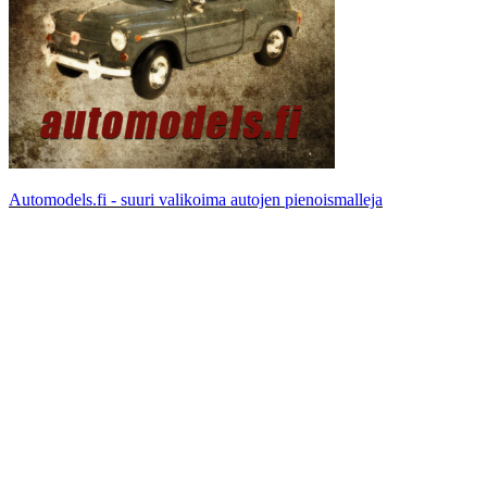
Automodels.fi - suuri valikoima autojen pienoismalleja