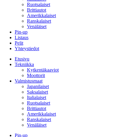
Ruotsalaiset
Brittiautot
Amerikkalaiset
Ranskalaiset
Venäläiset
Pin-up
Listaus
Pelit
Yhteystiedot
Etusivu
Tekniikka
Kytkentäkaaviot
Moottorit
Valmistusmaat
Japanilaiset
Saksalaiset
Italialaiset
Ruotsalaiset
Brittiautot
Amerikkalaiset
Ranskalaiset
Venäläiset
Pin-up