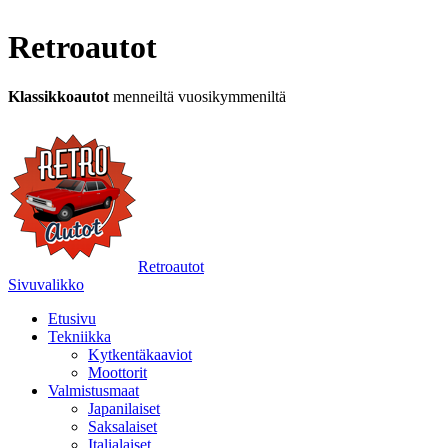
Retroautot
Klassikkoautot
menneiltä vuosikymmeniltä
Retroautot
Sivuvalikko
Etusivu
Tekniikka
Kytkentäkaaviot
Moottorit
Valmistusmaat
Japanilaiset
Saksalaiset
Italialaiset