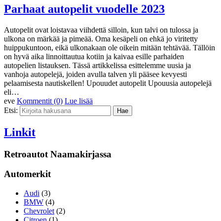
Parhaat autopelit vuodelle 2023
Autopelit ovat loistavaa viihdettä silloin, kun talvi on tulossa ja
ulkona on märkää ja pimeää. Oma kesäpeli on ehkä jo viritetty
huippukuntoon, eikä ulkonakaan ole oikein mitään tehtävää. Tällöin
on hyvä aika linnoittautua kotiin ja kaivaa esille parhaiden
autopelien listauksen. Tässä artikkelissa esittelemme uusia ja
vanhoja autopelejä, joiden avulla talven yli pääsee kevyesti
pelaamisesta nautiskellen! Upouudet autopelit Upouusia autopelejä
eli…
eve
Kommentit (0)
Lue lisää
Etsi:
Linkit
Retroautot Naamakirjassa
Automerkit
Audi
(3)
BMW
(4)
Chevrolet
(2)
Citroen
(1)