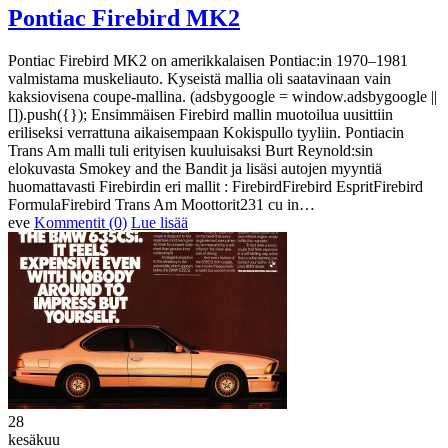
Pontiac Firebird MK2
Pontiac Firebird MK2 on amerikkalaisen Pontiac:in 1970–1981
valmistama muskeliauto. Kyseistä mallia oli saatavinaan vain
kaksiovisena coupe-mallina. (adsbygoogle = window.adsbygoogle ||
[]).push({}); Ensimmäisen Firebird mallin muotoilua uusittiin
eriliseksi verrattuna aikaisempaan Kokispullo tyyliin. Pontiacin
Trans Am malli tuli erityisen kuuluisaksi Burt Reynold:sin
elokuvasta Smokey and the Bandit ja lisäsi autojen myyntiä
huomattavasti Firebirdin eri mallit : FirebirdFirebird EspritFirebird
FormulaFirebird Trans Am Moottorit231 cu in…
eve
Kommentit (0)
Lue lisää
28
kesäkuu