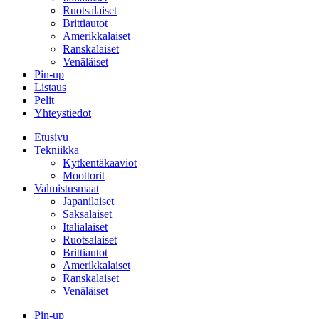
Ruotsalaiset
Brittiautot
Amerikkalaiset
Ranskalaiset
Venäläiset
Pin-up
Listaus
Pelit
Yhteystiedot
Etusivu
Tekniikka
Kytkentäkaaviot
Moottorit
Valmistusmaat
Japanilaiset
Saksalaiset
Italialaiset
Ruotsalaiset
Brittiautot
Amerikkalaiset
Ranskalaiset
Venäläiset
Pin-up