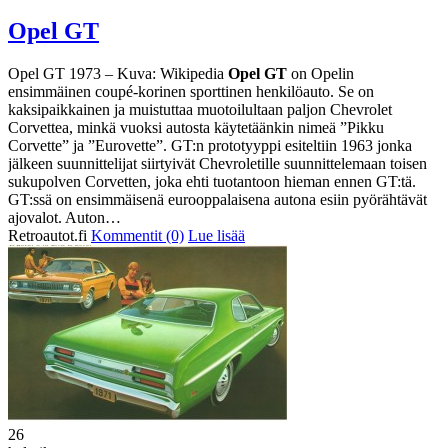
Opel GT
Opel GT 1973 – Kuva: Wikipedia
Opel GT
on Opelin
ensimmäinen coupé-korinen sporttinen henkilöauto. Se on
kaksipaikkainen ja muistuttaa muotoilultaan paljon Chevrolet
Corvettea, minkä vuoksi autosta käytetäänkin nimeä ”Pikku
Corvette” ja ”Eurovette”. GT:n prototyyppi esiteltiin 1963 jonka
jälkeen suunnittelijat siirtyivät Chevroletille suunnittelemaan toisen
sukupolven Corvetten, joka ehti tuotantoon hieman ennen GT:tä.
GT:ssä on ensimmäisenä eurooppalaisena autona esiin pyörähtävät
ajovalot. Auton…
Retroautot.fi
Kommentit (0)
Lue lisää
26