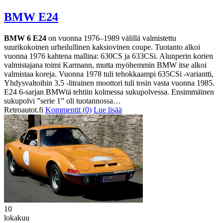
BMW E24
BMW 6 E24
on vuonna 1976–1989 välillä valmistettu
suurikokoinen urheilullinen kaksiovinen coupe. Tuotanto alkoi
vuonna 1976 kahtena mallina: 630CS ja 633CSi. Alunperin korien
valmistajana toimi Karmann, mutta myöhemmin BMW itse alkoi
valmistaa koreja. Vuonna 1978 tuli tehokkaampi 635CSi -variantti,
Yhdysvaltoihin 3,5 -litrainen moottori tuli tosin vasta vuonna 1985.
E24 6-sarjan BMWtä tehtiin kolmessa sukupolvessa. Ensimmäinen
sukupolvi ”serie 1” oli tuotannossa…
Retroautot.fi
Kommentit (0)
Lue lisää
10
lokakuu