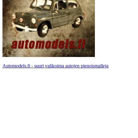
Automodels.fi - suuri valikoima autojen pienoismalleja