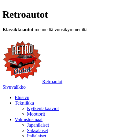
Retroautot
Klassikkoautot
menneiltä vuosikymmeniltä
Retroautot
Sivuvalikko
Etusivu
Tekniikka
Kytkentäkaaviot
Moottorit
Valmistusmaat
Japanilaiset
Saksalaiset
Italialaiset