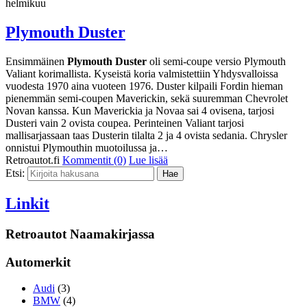
helmikuu
Plymouth Duster
Ensimmäinen
Plymouth Duster
oli semi-coupe versio Plymouth
Valiant korimallista. Kyseistä koria valmistettiin Yhdysvalloissa
vuodesta 1970 aina vuoteen 1976. Duster kilpaili Fordin hieman
pienemmän semi-coupen Maverickin, sekä suuremman Chevrolet
Novan kanssa. Kun Maverickia ja Novaa sai 4 ovisena, tarjosi
Dusteri vain 2 ovista coupea. Perinteinen Valiant tarjosi
mallisarjassaan taas Dusterin tilalta 2 ja 4 ovista sedania. Chrysler
onnistui Plymouthin muotoilussa ja…
Retroautot.fi
Kommentit (0)
Lue lisää
Etsi:
Linkit
Retroautot Naamakirjassa
Automerkit
Audi
(3)
BMW
(4)