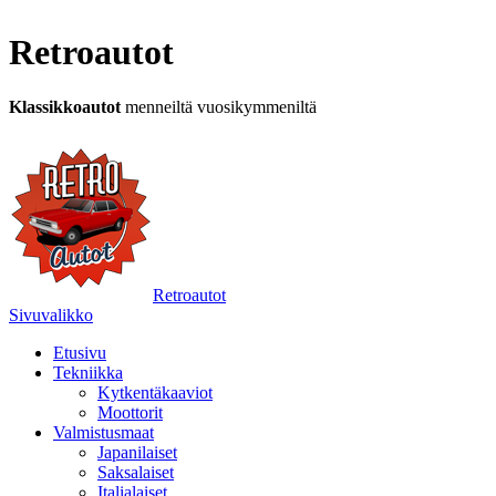
Retroautot
Klassikkoautot
menneiltä vuosikymmeniltä
Retroautot
Sivuvalikko
Etusivu
Tekniikka
Kytkentäkaaviot
Moottorit
Valmistusmaat
Japanilaiset
Saksalaiset
Italialaiset