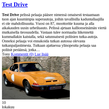
Test Drive
Test Drive
pelissä pelaaja pääsee nimensä omaisesti testaamaan
tuon ajan kuumimpia superautoja, joihin tavallisilla kaduntallaajilla
ei ole mahdollisuutta. Vuosi on 87, moottoritie kuuma ja alla
aikakauden uusin urheiluauto. Pelissä ajetaan kallionseinämän viertä
mutkaisella tieosuudella. Vastaan tulee normaalia liikennettä
kummallakin kaistalla, sekä satunnaisesti poliisien tutka-autoja.
Onneksi pelaaja voi ennakoida tutkan autossa olevasta
tutkanpaljastimesta. Tutkaan ajattaessa ylinopeutta pelaaja saa
poliisit peräänsä, jotka…
Tony
Kommentit (0)
Lue lisää
10
lokakuu