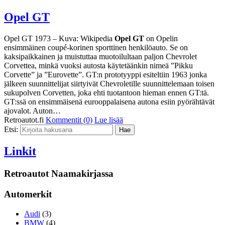
Opel GT
Opel GT 1973 – Kuva: Wikipedia
Opel GT
on Opelin
ensimmäinen coupé-korinen sporttinen henkilöauto. Se on
kaksipaikkainen ja muistuttaa muotoilultaan paljon Chevrolet
Corvettea, minkä vuoksi autosta käytetäänkin nimeä ”Pikku
Corvette” ja ”Eurovette”. GT:n prototyyppi esiteltiin 1963 jonka
jälkeen suunnittelijat siirtyivät Chevroletille suunnittelemaan toisen
sukupolven Corvetten, joka ehti tuotantoon hieman ennen GT:tä.
GT:ssä on ensimmäisenä eurooppalaisena autona esiin pyörähtävät
ajovalot. Auton…
Retroautot.fi
Kommentit (0)
Lue lisää
Etsi:
Linkit
Retroautot Naamakirjassa
Automerkit
Audi
(3)
BMW
(4)