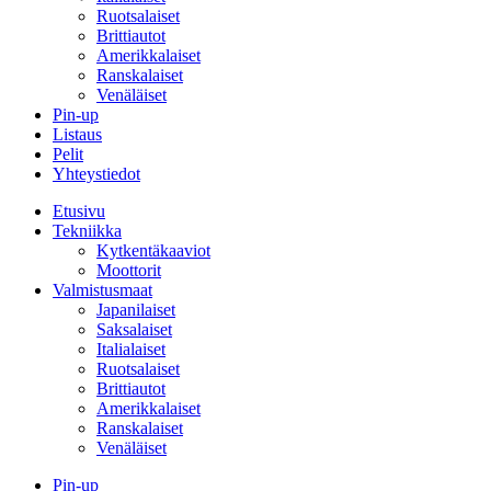
Ruotsalaiset
Brittiautot
Amerikkalaiset
Ranskalaiset
Venäläiset
Pin-up
Listaus
Pelit
Yhteystiedot
Etusivu
Tekniikka
Kytkentäkaaviot
Moottorit
Valmistusmaat
Japanilaiset
Saksalaiset
Italialaiset
Ruotsalaiset
Brittiautot
Amerikkalaiset
Ranskalaiset
Venäläiset
Pin-up