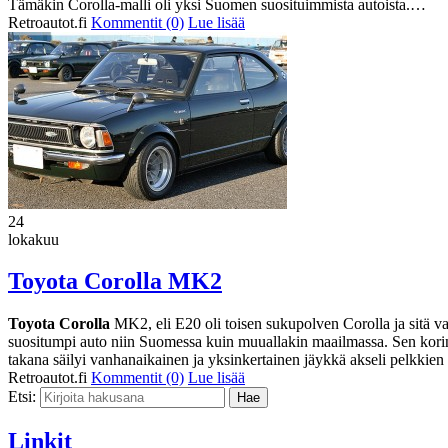
Tämäkin Corolla-malli oli yksi Suomen suosituimmista autoista.…
Retroautot.fi
Kommentit (0)
Lue lisää
24
lokakuu
Toyota Corolla MK2
Toyota Corolla
MK2, eli E20 oli toisen sukupolven Corolla ja sitä va
suositumpi auto niin Suomessa kuin muuallakin maailmassa. Sen korin m
takana säilyi vanhanaikainen ja yksinkertainen jäykkä akseli pelkki
Retroautot.fi
Kommentit (0)
Lue lisää
Etsi:
Linkit