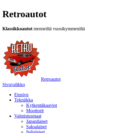
Retroautot
Klassikkoautot
menneiltä vuosikymmeniltä
Retroautot
Sivuvalikko
Etusivu
Tekniikka
Kytkentäkaaviot
Moottorit
Valmistusmaat
Japanilaiset
Saksalaiset
Italialaiset