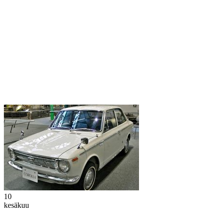
10
kesäkuu