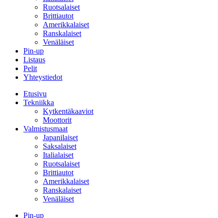
Ruotsalaiset
Brittiautot
Amerikkalaiset
Ranskalaiset
Venäläiset
Pin-up
Listaus
Pelit
Yhteystiedot
Etusivu
Tekniikka
Kytkentäkaaviot
Moottorit
Valmistusmaat
Japanilaiset
Saksalaiset
Italialaiset
Ruotsalaiset
Brittiautot
Amerikkalaiset
Ranskalaiset
Venäläiset
Pin-up