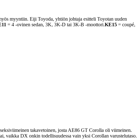
myös myyntiin. Eiji Toyoda, yhtiön johtaja esitteli Toyotan uuden
E11
= 4 -ovinen sedan, 3K, 3K-D tai 3K-B -moottori.
KE15
= coupé,
seksiviimeinen takavetoinen, josta AE86 GT Corolla oli viimeinen.
ai, vaikka DX onkin todellisuudessa vain yksi Corollan varustelutaso.