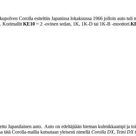
upolven Corolla esiteltiin Japanissa lokakuussa 1966 jolloin auto tuli 
. Korimallit
KE10
= 2 -ovinen sedan, 1K, 1K-D tai 1K-B -moottori.
K
tu Japanilainen auto. Auto on edeltäjiään hieman kulmikkaampi ja toi
tätä Corolla-mallia kutsutaan yleisesti nimellä
Corolla DX
,
Teini DX
t