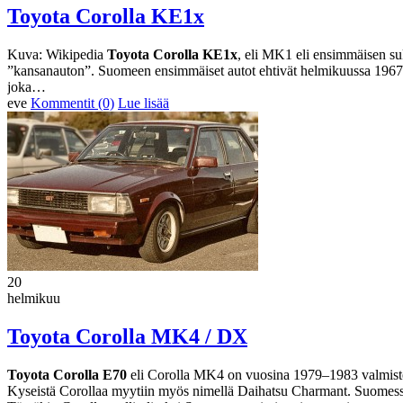
Toyota Corolla KE1x
Kuva: Wikipedia
Toyota Corolla KE1x
, eli MK1 eli ensimmäisen suk
”kansanauton”. Suomeen ensimmäiset autot ehtivät helmikuussa 1967
joka…
eve
Kommentit (0)
Lue lisää
20
helmikuu
Toyota Corolla MK4 / DX
Toyota Corolla E70
eli Corolla MK4 on vuosina 1979–1983 valmistet
Kyseistä Corollaa myytiin myös nimellä Daihatsu Charmant. Suomessa 