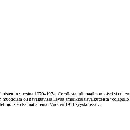
lmistettiin vuosina 1970–1974. Corollasta tuli maailman toiseksi eniten
uodoissa oli havaittavissa lievää amerikkalaisvaikutteista ”colapullo-
en lehtijousten kannattamana. Vuoden 1971 syyskuussa…