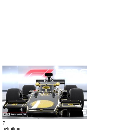
7
helmikuu