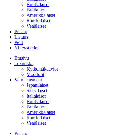
Ruotsalaiset
Brittiautot
Amerikkalaiset
Ranskalaiset
Venäläiset
Pin-up
Listaus
Pelit
Yhteystiedot
Etusivu
Tekniikka
Kytkentäkaaviot
Moottorit
Valmistusmaat
Japanilaiset
Saksalaiset
Italialaiset
Ruotsalaiset
Brittiautot
Amerikkalaiset
Ranskalaiset
Venäläiset
Pin-up