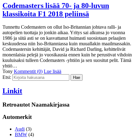
Codemasters lisää 70- ja 80-luvun
klassikoita F1 2018 peliinsä
Tunnettu Codemasters on ollut Iso-Britannian johtava ralli- ja
autopelien tuottaja jo jonkin aikaa. Yritys sai alkunsa jo vuonna
1986 ja siitä asti se on kasvattanut huimasti suosiotaan pelaajien
keskuudessa niin Iso-Britanniassa kuin muuallakin maailmassakin.
Codemastersin kehittäjät, David ja Richard Darling, kehittelivät
monenlaisia pelejä jo vuosikausia ennen kuin he perustivat vihdoin
kuuluisaksi tulleen Codemasters -yhtiön ja sen suositut pelit. Tämä
yhtiö…
Tony
Kommentit (0)
Lue lisää
Etsi:
Linkit
Retroautot Naamakirjassa
Automerkit
Audi
(3)
BMW
(4)