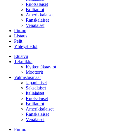
Ruotsalaiset
Brittiautot
Amerikkalaiset
Ranskalaiset
Venäläiset
Pin-up
Listaus
Pelit
Yhteystiedot
Etusivu
Tekniikka
Kytkentäkaaviot
Moottorit
Valmistusmaat
Japanilaiset
Saksalaiset
Italialaiset
Ruotsalaiset
Brittiautot
Amerikkalaiset
Ranskalaiset
Venäläiset
Pin-up