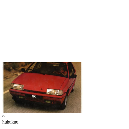
9
huhtikuu