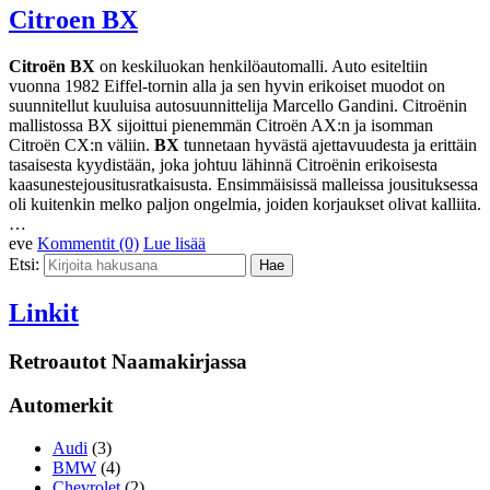
Citroen BX
Citroën BX
on keskiluokan henkilöautomalli. Auto esiteltiin
vuonna 1982 Eiffel-tornin alla ja sen hyvin erikoiset muodot on
suunnitellut kuuluisa autosuunnittelija Marcello Gandini. Citroënin
mallistossa BX sijoittui pienemmän Citroën AX:n ja isomman
Citroën CX:n väliin.
BX
tunnetaan hyvästä ajettavuudesta ja erittäin
tasaisesta kyydistään, joka johtuu lähinnä Citroënin erikoisesta
kaasunestejousitusratkaisusta. Ensimmäisissä malleissa jousituksessa
oli kuitenkin melko paljon ongelmia, joiden korjaukset olivat kalliita.
…
eve
Kommentit (0)
Lue lisää
Etsi:
Linkit
Retroautot Naamakirjassa
Automerkit
Audi
(3)
BMW
(4)
Chevrolet
(2)