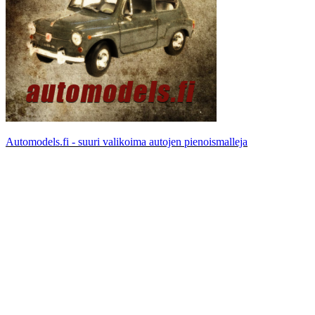
Automodels.fi - suuri valikoima autojen pienoismalleja