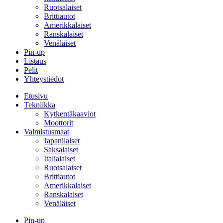
Ruotsalaiset
Brittiautot
Amerikkalaiset
Ranskalaiset
Venäläiset
Pin-up
Listaus
Pelit
Yhteystiedot
Etusivu
Tekniikka
Kytkentäkaaviot
Moottorit
Valmistusmaat
Japanilaiset
Saksalaiset
Italialaiset
Ruotsalaiset
Brittiautot
Amerikkalaiset
Ranskalaiset
Venäläiset
Pin-up