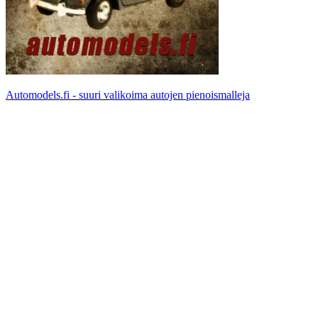
Automodels.fi - suuri valikoima autojen pienoismalleja