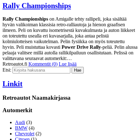
Rally Championships
Rally Championships
on Amigalle tehty rallipeli, joka sisältää
hyvän valikoiman klassisia retro-ralliautoja ja hienon graafisen
ilmeen. Peli on kuvattu isometrisestä kuvakulmasta ja auton liikkeet
on toteutettu usealla eri kuvasarjalla, joka antaa pelistä
kolmiulotteisen vaikutelman. Pelin fysiikka on myös toteutettu
hyvin. Peli muistuttaa kovasti
Power Drive Rally
-peliä. Pelin alussa
pelaaja valitsee millä autolla rallikilpailuun osallistutaan. Pelissä on
valittavana seuraavat automerkit:…
Retroautot.fi
Kommentit (0)
Lue lisää
Etsi:
Linkit
Retroautot Naamakirjassa
Automerkit
Audi
(3)
BMW
(4)
Chevrolet
(2)
Citroen
(1)