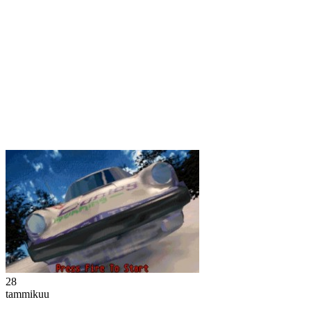
28
tammikuu