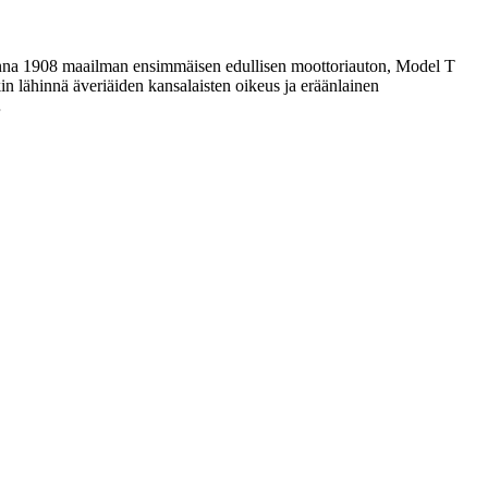
onna 1908 maailman ensimmäisen edullisen moottoriauton, Model T
tkin lähinnä äveriäiden kansalaisten oikeus ja eräänlainen
…