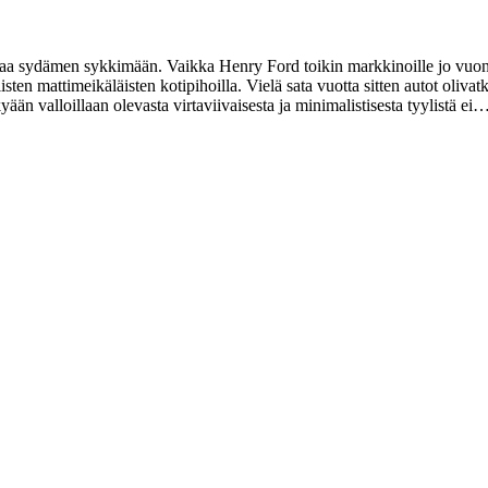
 saa sydämen sykkimään. Vaikka Henry Ford toikin markkinoille jo vu
sten mattimeikäläisten kotipihoilla. Vielä sata vuotta sitten autot oliva
än valloillaan olevasta virtaviivaisesta ja minimalistisesta tyylistä ei