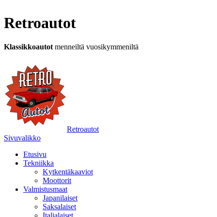
Retroautot
Klassikkoautot
menneiltä vuosikymmeniltä
Retroautot
Sivuvalikko
Etusivu
Tekniikka
Kytkentäkaaviot
Moottorit
Valmistusmaat
Japanilaiset
Saksalaiset
Italialaiset