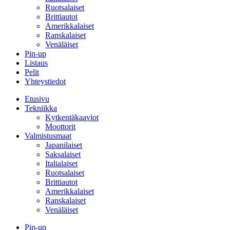
Ruotsalaiset
Brittiautot
Amerikkalaiset
Ranskalaiset
Venäläiset
Pin-up
Listaus
Pelit
Yhteystiedot
Etusivu
Tekniikka
Kytkentäkaaviot
Moottorit
Valmistusmaat
Japanilaiset
Saksalaiset
Italialaiset
Ruotsalaiset
Brittiautot
Amerikkalaiset
Ranskalaiset
Venäläiset
Pin-up