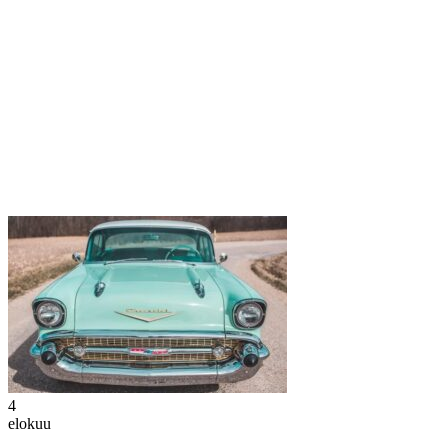
4
elokuu