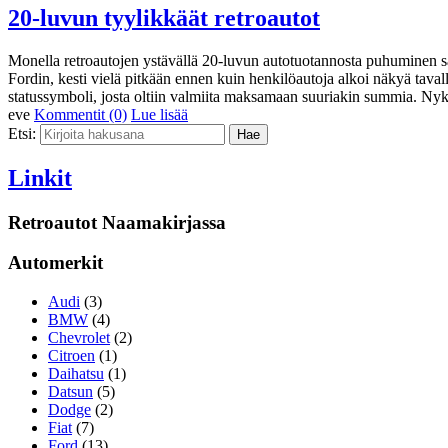
20-luvun tyylikkäät retroautot
Monella retroautojen ystävällä 20-luvun autotuotannosta puhuminen
Fordin, kesti vielä pitkään ennen kuin henkilöautoja alkoi näkyä tavalli
statussymboli, josta oltiin valmiita maksamaan suuriakin summia. Nykyä
eve
Kommentit (0)
Lue lisää
Etsi:
Linkit
Retroautot Naamakirjassa
Automerkit
Audi
(3)
BMW
(4)
Chevrolet
(2)
Citroen
(1)
Daihatsu
(1)
Datsun
(5)
Dodge
(2)
Fiat
(7)
Ford
(13)