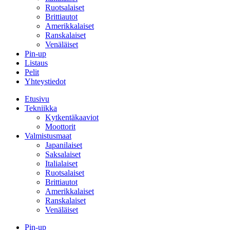
Ruotsalaiset
Brittiautot
Amerikkalaiset
Ranskalaiset
Venäläiset
Pin-up
Listaus
Pelit
Yhteystiedot
Etusivu
Tekniikka
Kytkentäkaaviot
Moottorit
Valmistusmaat
Japanilaiset
Saksalaiset
Italialaiset
Ruotsalaiset
Brittiautot
Amerikkalaiset
Ranskalaiset
Venäläiset
Pin-up