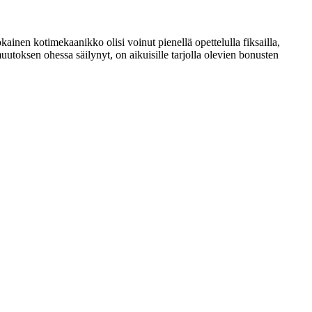
jokainen kotimekaanikko olisi voinut pienellä opettelulla fiksailla,
muutoksen ohessa säilynyt, on aikuisille tarjolla olevien bonusten