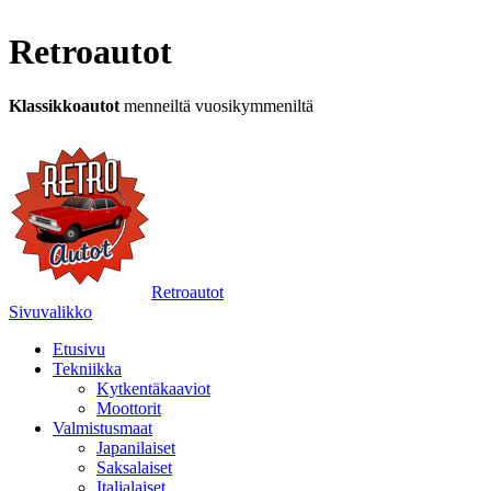
Retroautot
Klassikkoautot
menneiltä vuosikymmeniltä
Retroautot
Sivuvalikko
Etusivu
Tekniikka
Kytkentäkaaviot
Moottorit
Valmistusmaat
Japanilaiset
Saksalaiset
Italialaiset