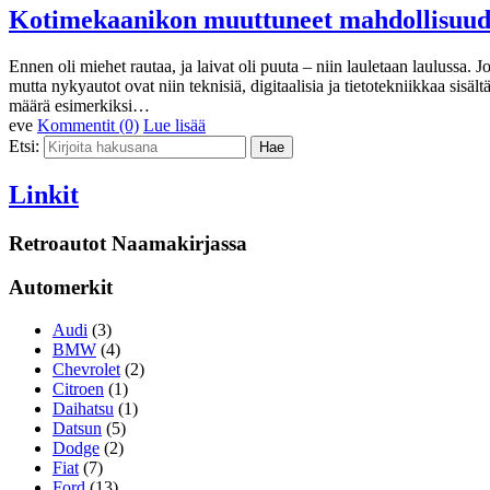
Kotimekaanikon muuttuneet mahdollisuude
Ennen oli miehet rautaa, ja laivat oli puuta – niin lauletaan laulussa. J
mutta nykyautot ovat niin teknisiä, digitaalisia ja tietotekniikkaa sisä
määrä esimerkiksi…
eve
Kommentit (0)
Lue lisää
Etsi:
Linkit
Retroautot Naamakirjassa
Automerkit
Audi
(3)
BMW
(4)
Chevrolet
(2)
Citroen
(1)
Daihatsu
(1)
Datsun
(5)
Dodge
(2)
Fiat
(7)
Ford
(13)