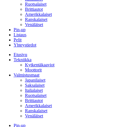
Ruotsalaiset
Brittiautot
Amerikkalaiset
Ranskalaiset
Venäläiset
Pin-up
Listaus
Pelit
Yhteystiedot
Etusivu
Tekniikka
Kytkentäkaaviot
Moottorit
Valmistusmaat
Japanilaiset
Saksalaiset
Italialaiset
Ruotsalaiset
Brittiautot
Amerikkalaiset
Ranskalaiset
Venäläiset
Pin-up