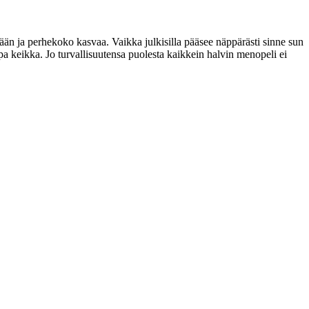
sään ja perhekoko kasvaa. Vaikka julkisilla pääsee näppärästi sinne sun
pa keikka. Jo turvallisuutensa puolesta kaikkein halvin menopeli ei