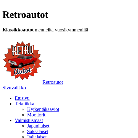
Retroautot
Klassikkoautot
menneiltä vuosikymmeniltä
Retroautot
Sivuvalikko
Etusivu
Tekniikka
Kytkentäkaaviot
Moottorit
Valmistusmaat
Japanilaiset
Saksalaiset
Italialaiset