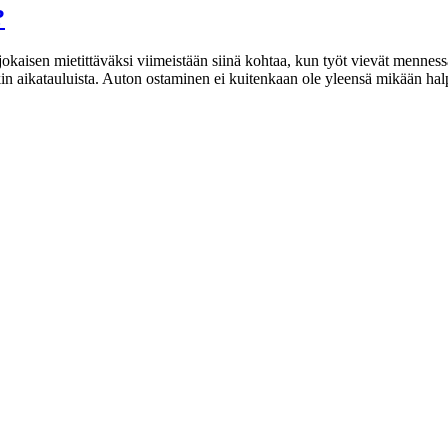
?
ä jokaisen mietittäväksi viimeistään siinä kohtaa, kun työt vievät mennes
kin aikatauluista. Auton ostaminen ei kuitenkaan ole yleensä mikään hal