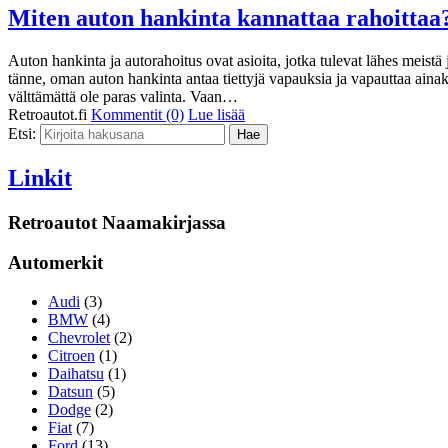
Miten auton hankinta kannattaa rahoittaa
Auton hankinta ja autorahoitus ovat asioita, jotka tulevat lähes meist
tänne, oman auton hankinta antaa tiettyjä vapauksia ja vapauttaa aina
välttämättä ole paras valinta. Vaan…
Retroautot.fi
Kommentit (0)
Lue lisää
Etsi:
Linkit
Retroautot Naamakirjassa
Automerkit
Audi
(3)
BMW
(4)
Chevrolet
(2)
Citroen
(1)
Daihatsu
(1)
Datsun
(5)
Dodge
(2)
Fiat
(7)
Ford
(13)