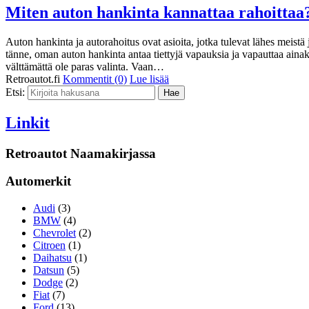
Miten auton hankinta kannattaa rahoittaa
Auton hankinta ja autorahoitus ovat asioita, jotka tulevat lähes meist
tänne, oman auton hankinta antaa tiettyjä vapauksia ja vapauttaa aina
välttämättä ole paras valinta. Vaan…
Retroautot.fi
Kommentit (0)
Lue lisää
Etsi:
Linkit
Retroautot Naamakirjassa
Automerkit
Audi
(3)
BMW
(4)
Chevrolet
(2)
Citroen
(1)
Daihatsu
(1)
Datsun
(5)
Dodge
(2)
Fiat
(7)
Ford
(13)