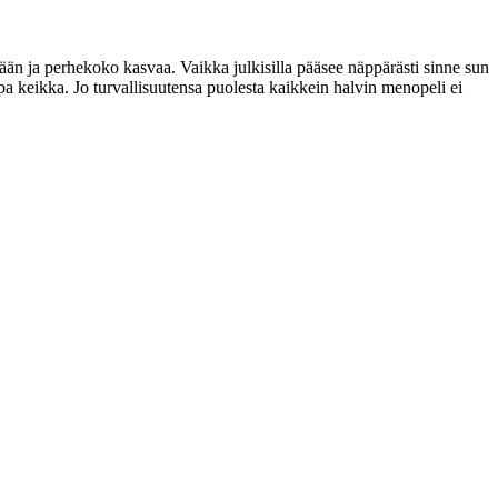
sään ja perhekoko kasvaa. Vaikka julkisilla pääsee näppärästi sinne sun
pa keikka. Jo turvallisuutensa puolesta kaikkein halvin menopeli ei