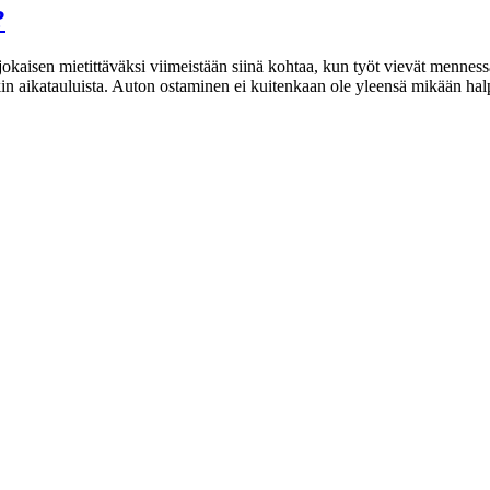
?
ä jokaisen mietittäväksi viimeistään siinä kohtaa, kun työt vievät mennes
kin aikatauluista. Auton ostaminen ei kuitenkaan ole yleensä mikään hal