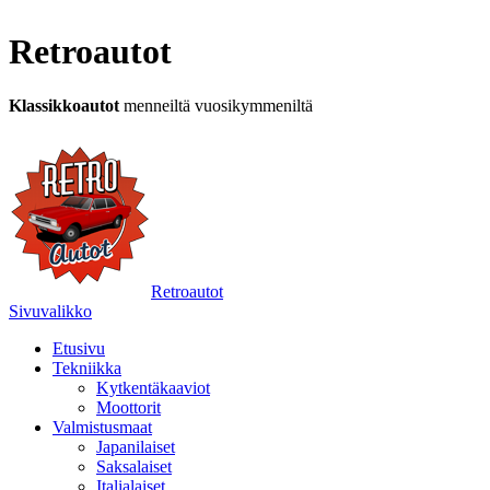
Retroautot
Klassikkoautot
menneiltä vuosikymmeniltä
Retroautot
Sivuvalikko
Etusivu
Tekniikka
Kytkentäkaaviot
Moottorit
Valmistusmaat
Japanilaiset
Saksalaiset
Italialaiset