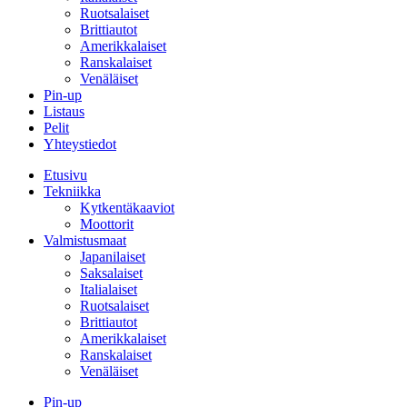
Ruotsalaiset
Brittiautot
Amerikkalaiset
Ranskalaiset
Venäläiset
Pin-up
Listaus
Pelit
Yhteystiedot
Etusivu
Tekniikka
Kytkentäkaaviot
Moottorit
Valmistusmaat
Japanilaiset
Saksalaiset
Italialaiset
Ruotsalaiset
Brittiautot
Amerikkalaiset
Ranskalaiset
Venäläiset
Pin-up