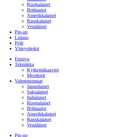
Ruotsalaiset
Brittiautot
Amerikkalaiset
Ranskalaiset
Venäläiset
Pin-up
Listaus
Pelit
Yhteystiedot
Etusivu
Tekniikka
Kytkentäkaaviot
Moottorit
Valmistusmaat
Japanilaiset
Saksalaiset
Italialaiset
Ruotsalaiset
Brittiautot
Amerikkalaiset
Ranskalaiset
Venäläiset
Pin-up