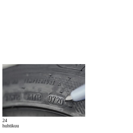
24
huhtikuu