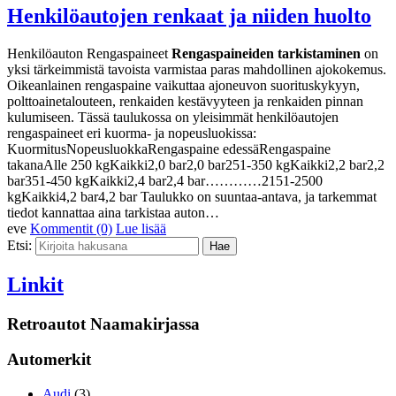
Henkilöautojen renkaat ja niiden huolto
Henkilöauton Rengaspaineet
Rengaspaineiden tarkistaminen
on
yksi tärkeimmistä tavoista varmistaa paras mahdollinen ajokokemus.
Oikeanlainen rengaspaine vaikuttaa ajoneuvon suorituskykyyn,
polttoainetalouteen, renkaiden kestävyyteen ja renkaiden pinnan
kulumiseen. Tässä taulukossa on yleisimmät henkilöautojen
rengaspaineet eri kuorma- ja nopeusluokissa:
KuormitusNopeusluokkaRengaspaine edessäRengaspaine
takanaAlle 250 kgKaikki2,0 bar2,0 bar251-350 kgKaikki2,2 bar2,2
bar351-450 kgKaikki2,4 bar2,4 bar…………2151-2500
kgKaikki4,2 bar4,2 bar Taulukko on suuntaa-antava, ja tarkemmat
tiedot kannattaa aina tarkistaa auton…
eve
Kommentit (0)
Lue lisää
Etsi:
Linkit
Retroautot Naamakirjassa
Automerkit
Audi
(3)