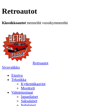
Retroautot
Klassikkoautot
menneiltä vuosikymmeniltä
Retroautot
Sivuvalikko
Etusivu
Tekniikka
Kytkentäkaaviot
Moottorit
Valmistusmaat
Japanilaiset
Saksalaiset
Italialaiset