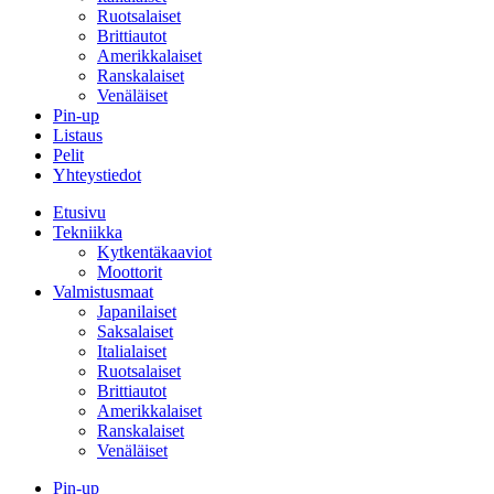
Ruotsalaiset
Brittiautot
Amerikkalaiset
Ranskalaiset
Venäläiset
Pin-up
Listaus
Pelit
Yhteystiedot
Etusivu
Tekniikka
Kytkentäkaaviot
Moottorit
Valmistusmaat
Japanilaiset
Saksalaiset
Italialaiset
Ruotsalaiset
Brittiautot
Amerikkalaiset
Ranskalaiset
Venäläiset
Pin-up