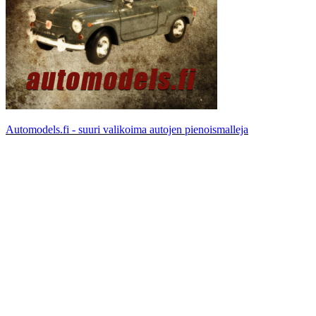
Automodels.fi - suuri valikoima autojen pienoismalleja