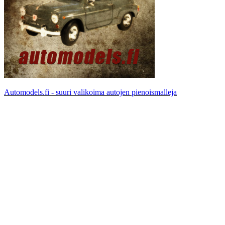
Automodels.fi - suuri valikoima autojen pienoismalleja