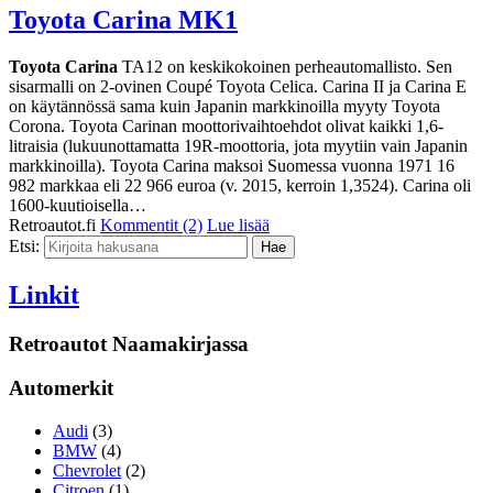
Toyota Carina MK1
Toyota Carina
TA12 on keskikokoinen perheautomallisto. Sen
sisarmalli on 2-ovinen Coupé Toyota Celica. Carina II ja Carina E
on käytännössä sama kuin Japanin markkinoilla myyty Toyota
Corona. Toyota Carinan moottorivaihtoehdot olivat kaikki 1,6-
litraisia (lukuunottamatta 19R-moottoria, jota myytiin vain Japanin
markkinoilla). Toyota Carina maksoi Suomessa vuonna 1971 16
982 markkaa eli 22 966 euroa (v. 2015, kerroin 1,3524). Carina oli
1600-kuutioisella…
Retroautot.fi
Kommentit (2)
Lue lisää
Etsi:
Linkit
Retroautot Naamakirjassa
Automerkit
Audi
(3)
BMW
(4)
Chevrolet
(2)
Citroen
(1)