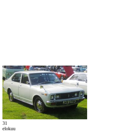
31
elokuu