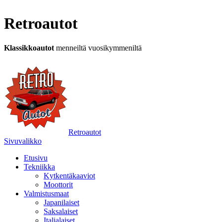
Retroautot
Klassikkoautot
menneiltä vuosikymmeniltä
Retroautot
Sivuvalikko
Etusivu
Tekniikka
Kytkentäkaaviot
Moottorit
Valmistusmaat
Japanilaiset
Saksalaiset
Italialaiset