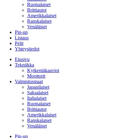
Ruotsalaiset
Brittiautot
Amerikkalaiset
Ranskalaiset
Venäläiset
Pin-up
Listaus
Pelit
Yhteystiedot
Etusivu
Tekniikka
Kytkentäkaaviot
Moottorit
Valmistusmaat
Japanilaiset
Saksalaiset
Italialaiset
Ruotsalaiset
Brittiautot
Amerikkalaiset
Ranskalaiset
Venäläiset
Pin-up