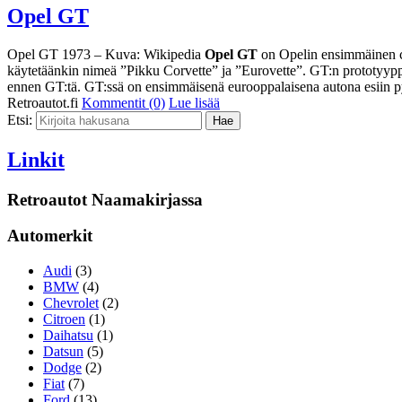
Opel GT
Opel GT 1973 – Kuva: Wikipedia
Opel GT
on Opelin ensimmäinen co
käytetäänkin nimeä ”Pikku Corvette” ja ”Eurovette”. GT:n prototyyppi 
ennen GT:tä. GT:ssä on ensimmäisenä eurooppalaisena autona esiin 
Retroautot.fi
Kommentit (0)
Lue lisää
Etsi:
Linkit
Retroautot Naamakirjassa
Automerkit
Audi
(3)
BMW
(4)
Chevrolet
(2)
Citroen
(1)
Daihatsu
(1)
Datsun
(5)
Dodge
(2)
Fiat
(7)
Ford
(13)