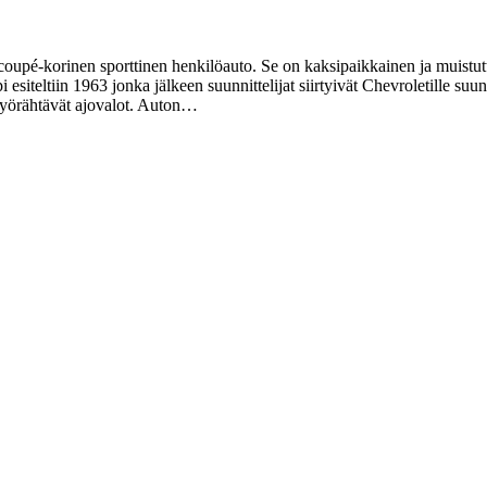
upé-korinen sporttinen henkilöauto. Se on kaksipaikkainen ja muistutt
esiteltiin 1963 jonka jälkeen suunnittelijat siirtyivät Chevroletille su
pyörähtävät ajovalot. Auton…