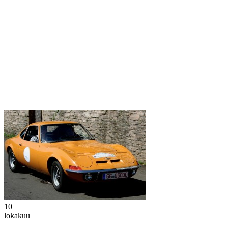
10
lokakuu