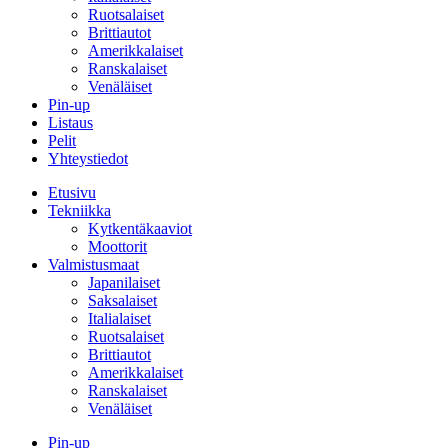
Ruotsalaiset
Brittiautot
Amerikkalaiset
Ranskalaiset
Venäläiset
Pin-up
Listaus
Pelit
Yhteystiedot
Etusivu
Tekniikka
Kytkentäkaaviot
Moottorit
Valmistusmaat
Japanilaiset
Saksalaiset
Italialaiset
Ruotsalaiset
Brittiautot
Amerikkalaiset
Ranskalaiset
Venäläiset
Pin-up