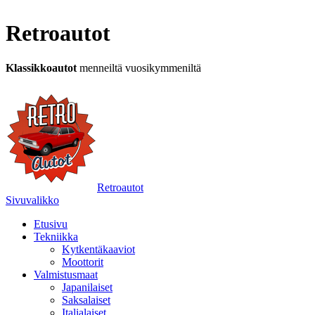
Retroautot
Klassikkoautot
menneiltä vuosikymmeniltä
Retroautot
Sivuvalikko
Etusivu
Tekniikka
Kytkentäkaaviot
Moottorit
Valmistusmaat
Japanilaiset
Saksalaiset
Italialaiset