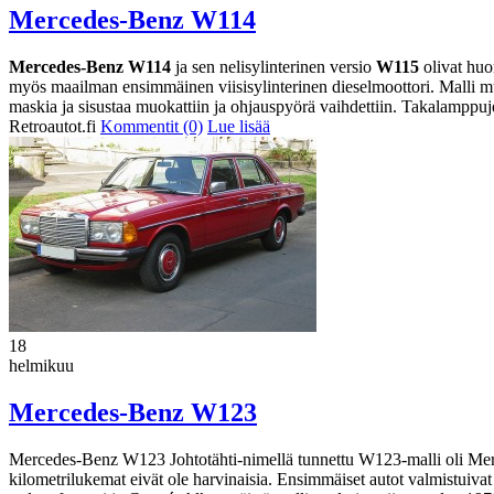
Mercedes-Benz W114
Mercedes-Benz W114
ja sen nelisylinterinen versio
W115
olivat huo
myös maailman ensimmäinen viisisylinterinen dieselmoottori. Malli mui
maskia ja sisustaa muokattiin ja ohjauspyörä vaihdettiin. Takalamppuj
Retroautot.fi
Kommentit (0)
Lue lisää
18
helmikuu
Mercedes-Benz W123
Mercedes-Benz W123 Johtotähti-nimellä tunnettu W123-malli oli Merce
kilometrilukemat eivät ole harvinaisia. Ensimmäiset autot valmistuiva