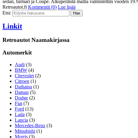
sedan, farmari ja Coupé. Alkuperäistä mallia valmistettiin vuoden 1979
Retroautot.fi
Kommentit (0)
Lue lisää
Etsi:
Linkit
Retroautot Naamakirjassa
Automerkit
Audi
(3)
BMW
(4)
Chevrolet
(2)
Citroen
(1)
Daihatsu
(1)
Datsun
(5)
Dodge
(2)
Fiat
(7)
Ford
(13)
Lada
(3)
Lancia
(3)
Mercedes-Benz
(3)
Mitsubishi
(1)
Morris
(3)