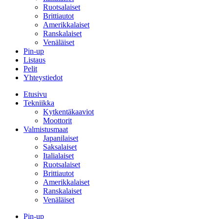
Ruotsalaiset
Brittiautot
Amerikkalaiset
Ranskalaiset
Venäläiset
Pin-up
Listaus
Pelit
Yhteystiedot
Etusivu
Tekniikka
Kytkentäkaaviot
Moottorit
Valmistusmaat
Japanilaiset
Saksalaiset
Italialaiset
Ruotsalaiset
Brittiautot
Amerikkalaiset
Ranskalaiset
Venäläiset
Pin-up