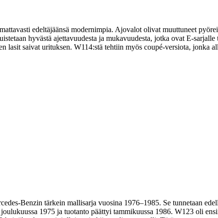
mattavasti edeltäjäänsä modernimpia. Ajovalot olivat muuttuneet pyöreis
stetaan hyvästä ajettavuudesta ja mukavuudesta, jotka ovat E-sarjalle t
en lasit saivat urituksen. W114:stä tehtiin myös coupé-versiota, jonka 
des-Benzin tärkein mallisarja vuosina 1976–1985. Se tunnetaan edelle
t joulukuussa 1975 ja tuotanto päättyi tammikuussa 1986. W123 oli ensi