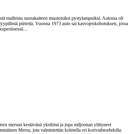
tä malleista suorakaiteen muotoisiksi pystylampuiksi. Autossa oli
yypillisiä piirteitä. Vuonna 1973 auto sai kasvojenkohotuksen, jossa
alkuperäisessä…
en mersun kestävänä yksilönä ja jopa miljoonan ylittyneet
mmäinen Mersu, jota valmistettiin kolmella eri korivaihtoehdolla: