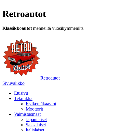
Retroautot
Klassikkoautot
menneiltä vuosikymmeniltä
Retroautot
Sivuvalikko
Etusivu
Tekniikka
Kytkentäkaaviot
Moottorit
Valmistusmaat
Japanilaiset
Saksalaiset
Italialaiset