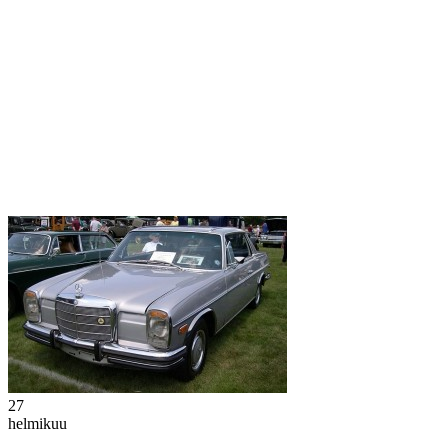
27
helmikuu