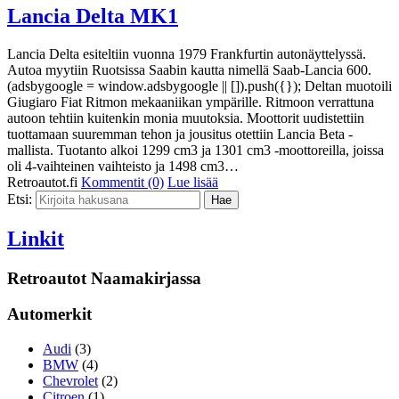
Lancia Delta MK1
Lancia Delta esiteltiin vuonna 1979 Frankfurtin autonäyttelyssä.
Autoa myytiin Ruotsissa Saabin kautta nimellä Saab-Lancia 600.
(adsbygoogle = window.adsbygoogle || []).push({}); Deltan muotoili
Giugiaro Fiat Ritmon mekaaniikan ympärille. Ritmoon verrattuna
autoon tehtiin kuitenkin monia muutoksia. Moottorit uudistettiin
tuottamaan suuremman tehon ja jousitus otettiin Lancia Beta -
mallista. Tuotanto alkoi 1299 cm3 ja 1301 cm3 -moottoreilla, joissa
oli 4-vaihteinen vaihteisto ja 1498 cm3…
Retroautot.fi
Kommentit (0)
Lue lisää
Etsi:
Linkit
Retroautot Naamakirjassa
Automerkit
Audi
(3)
BMW
(4)
Chevrolet
(2)
Citroen
(1)