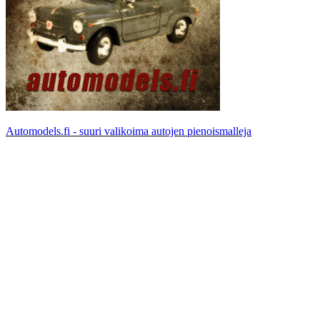
Automodels.fi - suuri valikoima autojen pienoismalleja