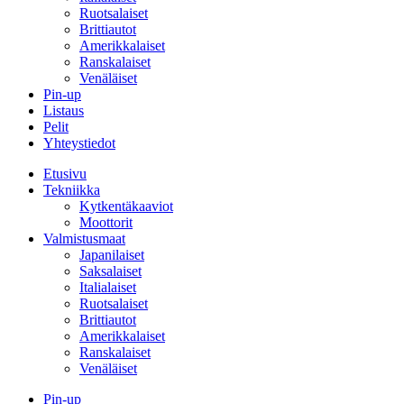
Ruotsalaiset
Brittiautot
Amerikkalaiset
Ranskalaiset
Venäläiset
Pin-up
Listaus
Pelit
Yhteystiedot
Etusivu
Tekniikka
Kytkentäkaaviot
Moottorit
Valmistusmaat
Japanilaiset
Saksalaiset
Italialaiset
Ruotsalaiset
Brittiautot
Amerikkalaiset
Ranskalaiset
Venäläiset
Pin-up