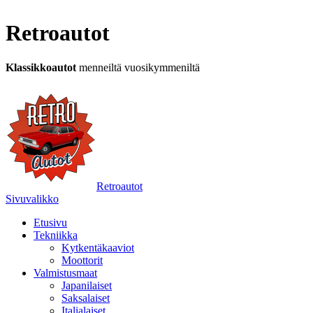
Retroautot
Klassikkoautot
menneiltä vuosikymmeniltä
Retroautot
Sivuvalikko
Etusivu
Tekniikka
Kytkentäkaaviot
Moottorit
Valmistusmaat
Japanilaiset
Saksalaiset
Italialaiset