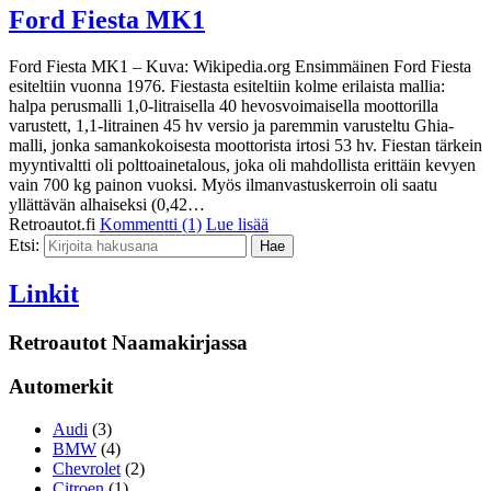
Ford Fiesta MK1
Ford Fiesta MK1 – Kuva: Wikipedia.org Ensimmäinen Ford Fiesta
esiteltiin vuonna 1976. Fiestasta esiteltiin kolme erilaista mallia:
halpa perusmalli 1,0-litraisella 40 hevosvoimaisella moottorilla
varustett, 1,1-litrainen 45 hv versio ja paremmin varusteltu Ghia-
malli, jonka samankokoisesta moottorista irtosi 53 hv. Fiestan tärkein
myyntivaltti oli polttoainetalous, joka oli mahdollista erittäin kevyen
vain 700 kg painon vuoksi. Myös ilmanvastuskerroin oli saatu
yllättävän alhaiseksi (0,42…
Retroautot.fi
Kommentti (1)
Lue lisää
Etsi:
Linkit
Retroautot Naamakirjassa
Automerkit
Audi
(3)
BMW
(4)
Chevrolet
(2)
Citroen
(1)