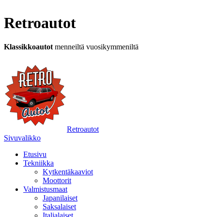
Retroautot
Klassikkoautot
menneiltä vuosikymmeniltä
Retroautot
Sivuvalikko
Etusivu
Tekniikka
Kytkentäkaaviot
Moottorit
Valmistusmaat
Japanilaiset
Saksalaiset
Italialaiset