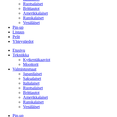
Ruotsalaiset
Brittiautot
Amerikkalaiset
Ranskalaiset
Venäläiset
Pin-up
Listaus
Pelit
Yhteystiedot
Etusivu
Tekniikka
Kytkentäkaaviot
Moottorit
Valmistusmaat
Japanilaiset
Saksalaiset
Italialaiset
Ruotsalaiset
Brittiautot
Amerikkalaiset
Ranskalaiset
Venäläiset
Pin-up