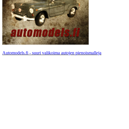
Automodels.fi - suuri valikoima autojen pienoismalleja