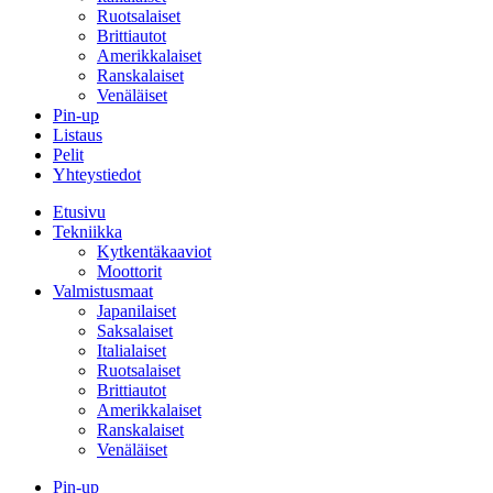
Ruotsalaiset
Brittiautot
Amerikkalaiset
Ranskalaiset
Venäläiset
Pin-up
Listaus
Pelit
Yhteystiedot
Etusivu
Tekniikka
Kytkentäkaaviot
Moottorit
Valmistusmaat
Japanilaiset
Saksalaiset
Italialaiset
Ruotsalaiset
Brittiautot
Amerikkalaiset
Ranskalaiset
Venäläiset
Pin-up