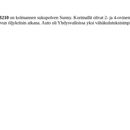
B210
on kolmannen sukupolven Sunny. Korimallit olivat 2- ja 4-ovine
vun öljykriisin aikana. Auto oli Yhdysvalloissa yksi vähäkulutuksisimpia