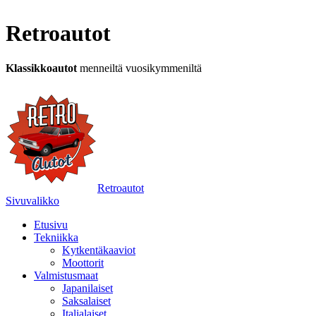
Retroautot
Klassikkoautot
menneiltä vuosikymmeniltä
Retroautot
Sivuvalikko
Etusivu
Tekniikka
Kytkentäkaaviot
Moottorit
Valmistusmaat
Japanilaiset
Saksalaiset
Italialaiset