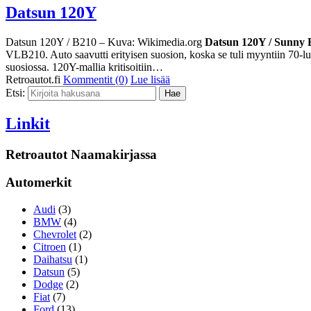
Datsun 120Y
Datsun 120Y / B210 – Kuva: Wikimedia.org
Datsun 120Y / Sunny 
VLB210. Auto saavutti erityisen suosion, koska se tuli myyntiin 70-lu
suosiossa. 120Y-mallia kritisoitiin…
Retroautot.fi
Kommentit (0)
Lue lisää
Etsi:
Linkit
Retroautot Naamakirjassa
Automerkit
Audi
(3)
BMW
(4)
Chevrolet
(2)
Citroen
(1)
Daihatsu
(1)
Datsun
(5)
Dodge
(2)
Fiat
(7)
Ford
(13)