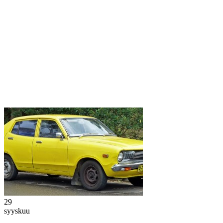
29
syyskuu