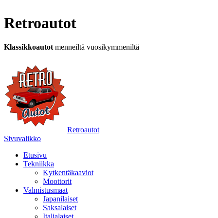
Retroautot
Klassikkoautot
menneiltä vuosikymmeniltä
Retroautot
Sivuvalikko
Etusivu
Tekniikka
Kytkentäkaaviot
Moottorit
Valmistusmaat
Japanilaiset
Saksalaiset
Italialaiset