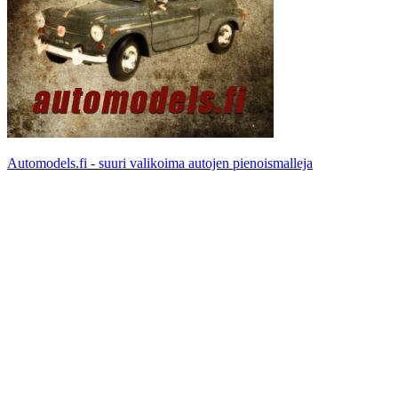
Automodels.fi - suuri valikoima autojen pienoismalleja