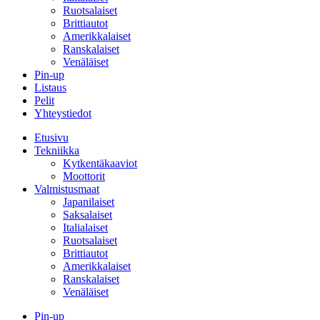
Ruotsalaiset
Brittiautot
Amerikkalaiset
Ranskalaiset
Venäläiset
Pin-up
Listaus
Pelit
Yhteystiedot
Etusivu
Tekniikka
Kytkentäkaaviot
Moottorit
Valmistusmaat
Japanilaiset
Saksalaiset
Italialaiset
Ruotsalaiset
Brittiautot
Amerikkalaiset
Ranskalaiset
Venäläiset
Pin-up