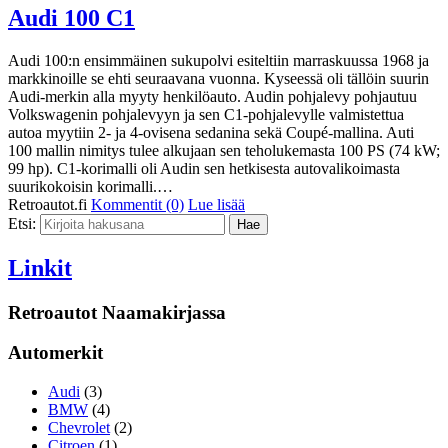
Audi 100 C1
Audi 100:n ensimmäinen sukupolvi esiteltiin marraskuussa 1968 ja
markkinoille se ehti seuraavana vuonna. Kyseessä oli tällöin suurin
Audi-merkin alla myyty henkilöauto. Audin pohjalevy pohjautuu
Volkswagenin pohjalevyyn ja sen C1-pohjalevylle valmistettua
autoa myytiin 2- ja 4-ovisena sedanina sekä Coupé-mallina. Auti
100 mallin nimitys tulee alkujaan sen teholukemasta 100 PS (74 kW;
99 hp). C1-korimalli oli Audin sen hetkisesta autovalikoimasta
suurikokoisin korimalli.…
Retroautot.fi
Kommentit (0)
Lue lisää
Etsi:
Linkit
Retroautot Naamakirjassa
Automerkit
Audi
(3)
BMW
(4)
Chevrolet
(2)
Citroen
(1)