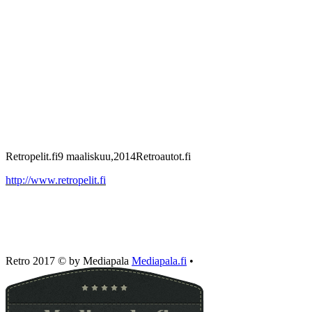
Retropelit.fi
9 maaliskuu,2014
Retroautot.fi
http://www.retropelit.fi
Retro 2017 © by Mediapala
Mediapala.fi
•