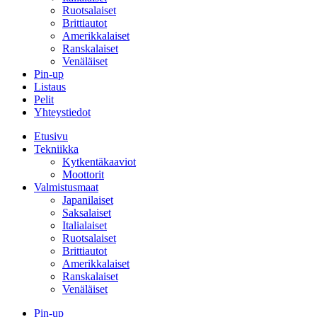
Ruotsalaiset
Brittiautot
Amerikkalaiset
Ranskalaiset
Venäläiset
Pin-up
Listaus
Pelit
Yhteystiedot
Etusivu
Tekniikka
Kytkentäkaaviot
Moottorit
Valmistusmaat
Japanilaiset
Saksalaiset
Italialaiset
Ruotsalaiset
Brittiautot
Amerikkalaiset
Ranskalaiset
Venäläiset
Pin-up