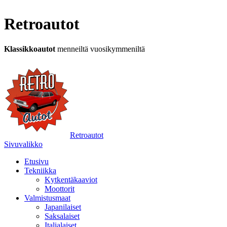
Retroautot
Klassikkoautot
menneiltä vuosikymmeniltä
Retroautot
Sivuvalikko
Etusivu
Tekniikka
Kytkentäkaaviot
Moottorit
Valmistusmaat
Japanilaiset
Saksalaiset
Italialaiset