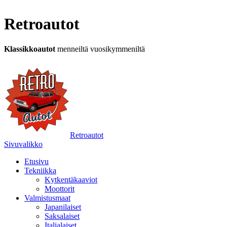
Retroautot
Klassikkoautot
menneiltä vuosikymmeniltä
Retroautot
Sivuvalikko
Etusivu
Tekniikka
Kytkentäkaaviot
Moottorit
Valmistusmaat
Japanilaiset
Saksalaiset
Italialaiset