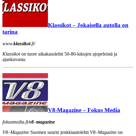
Klassikot – Jokaisella autolla on
tarina
www.
klassikot
.fi/
Klassikot
on tuore aikakauslehti 50-80-lukujen ajopeleistä ja
ajankuvasta.
V8-Magazine – Fokus Media
fokusmedia.fi/
v8
–
magazine
V8
–
Magazine
Suomen suurin jenkkiautolehti
V8
–
Magazine
on