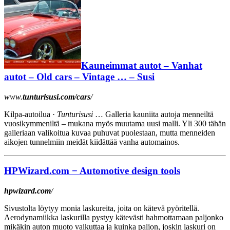
Kauneimmat autot – Vanhat
autot – Old cars – Vintage … – Susi
www.
tunturisusi.com/cars
/
Kilpa-autoilua ·
Tunturisusi
…
Galleria kauniita autoja menneiltä
vuosikymmeniltä – mukana myös muutama uusi malli. Yli 300 tähän
galleriaan valikoitua kuvaa puhuvat puolestaan, mutta menneiden
aikojen tunnelmiin meidät kiidättää vanha automainos.
HPWizard.com − Automotive design tools
hpwizard.com
/
Sivustolta löytyy monia laskureita, joita on kätevä pyöritellä.
Aerodynamiikka laskurilla pystyy kätevästi hahmottamaan paljonko
mikäkin auton muoto vaikuttaa ja kuinka paljon, joskin laskuri on