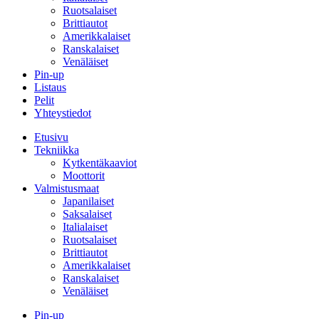
Ruotsalaiset
Brittiautot
Amerikkalaiset
Ranskalaiset
Venäläiset
Pin-up
Listaus
Pelit
Yhteystiedot
Etusivu
Tekniikka
Kytkentäkaaviot
Moottorit
Valmistusmaat
Japanilaiset
Saksalaiset
Italialaiset
Ruotsalaiset
Brittiautot
Amerikkalaiset
Ranskalaiset
Venäläiset
Pin-up