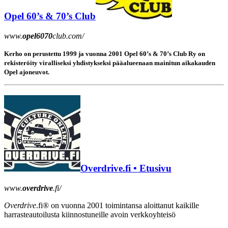
Opel 60’s & 70’s Club
www.
opel6070
club.com/
Kerho on perustettu 1999 ja vuonna 2001 Opel 60’s & 70’s Club Ry on
rekisteröity viralliseksi yhdistykseksi pääalueenaan mainitun aikakauden
Opel ajoneuvot.
Overdrive.fi • Etusivu
www.
overdrive
.fi/
Overdrive
.fi® on vuonna 2001 toimintansa aloittanut kaikille
harrasteautoilusta kiinnostuneille avoin verkkoyhteisö